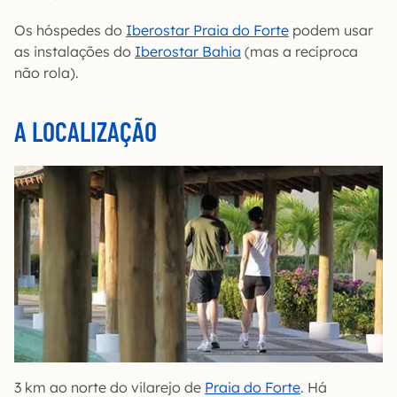
Os hóspedes do
Iberostar Praia do Forte
podem usar
as instalações do
Iberostar Bahia
(mas a recíproca
não rola).
A LOCALIZAÇÃO
3 km ao norte do vilarejo de
Praia do Forte
. Há