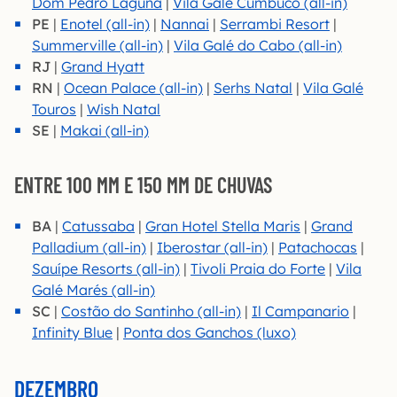
Dom Pedro Laguna
|
Vila Galé Cumbuco (all-in)
PE
|
Enotel (all-in)
|
Nannai
|
Serrambi Resort
|
Summerville (all-in)
|
Vila Galé do Cabo (all-in)
RJ
|
Grand Hyatt
RN
|
Ocean Palace (all-in)
|
Serhs Natal
|
Vila Galé
Touros
|
Wish Natal
SE
|
Makai (all-in)
ENTRE 100 MM E 150 MM DE CHUVAS
BA
|
Catussaba
|
Gran Hotel Stella Maris
|
Grand
Palladium (all-in)
|
Iberostar (all-in)
|
Patachocas
|
Sauípe Resorts (all-in)
|
Tivoli Praia do Forte
|
Vila
Galé Marés (all-in)
SC
|
Costão do Santinho (all-in)
|
Il Campanario
|
Infinity Blue
|
Ponta dos Ganchos (luxo)
DEZEMBRO