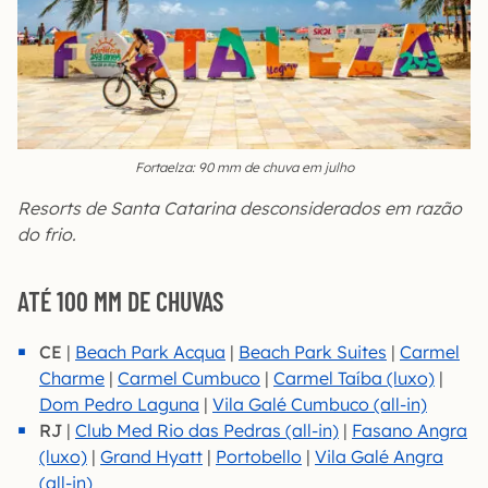
Fortaelza: 90 mm de chuva em julho
Resorts de Santa Catarina desconsiderados em razão
do frio.
ATÉ 100 MM DE CHUVAS
CE
|
Beach Park Acqua
|
Beach Park Suites
|
Carmel
Charme
|
Carmel Cumbuco
|
Carmel Taíba (luxo)
|
Dom Pedro Laguna
|
Vila Galé Cumbuco (all-in)
RJ
|
Club Med Rio das Pedras (all-in)
|
Fasano Angra
(luxo)
|
Grand Hyatt
|
Portobello
|
Vila Galé Angra
(all-in)