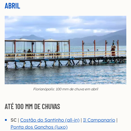
ABRIL
Florianópolis: 100 mm de chuva em abril
ATÉ 100 MM DE CHUVAS
SC
|
Costão do Santinho (all-in)
|
Il Campanario
|
Ponta dos Ganchos (luxo)