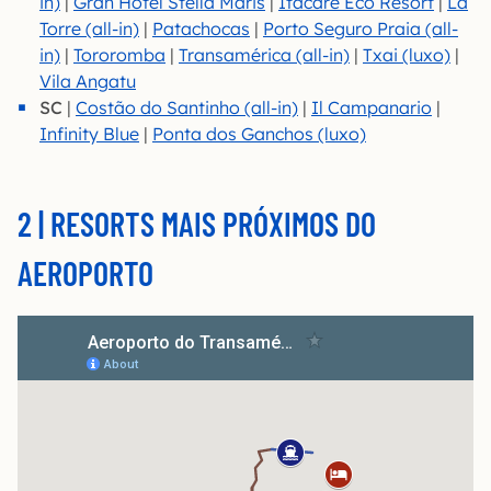
in)
|
Gran Hotel Stella Maris
|
Itacaré Eco Resort
|
La
Torre (all-in)
|
Patachocas
|
Porto Seguro Praia (all-
in)
|
Toro
romba
|
Transamérica (all-in)
|
Txai (luxo)
|
Vila Angatu
SC
|
Costão do Santinho (all-in)
|
Il Campanario
|
Infinity Blue
|
Ponta dos Ganchos (luxo)
2 | RESORTS MAIS PRÓXIMOS DO
AEROPORTO