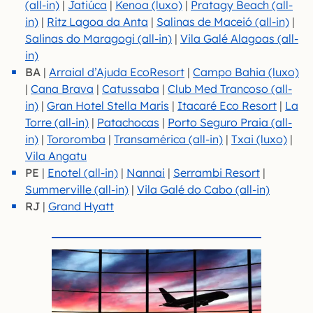
(all-in)
|
Jatiúca
|
Kenoa (luxo)
|
Pratagy Beach (all-
in)
|
Ritz Lagoa da Anta
|
Salinas de Maceió (all-in)
|
Salinas do Maragogi (all-in)
|
Vila Galé Alagoas (all-
in)
BA
|
Arraial d’Ajuda EcoResort
|
Campo Bahia (luxo)
|
Cana Brava
|
Catussaba
|
Club Med Trancoso (all-
in)
|
Gran Hotel Stella Maris
|
Itacaré Eco Resort
|
La
Torre (all-in)
|
Patachocas
|
Porto Seguro Praia (all-
in)
|
Toro
romba
|
Transamérica (all-in)
|
Txai (luxo)
|
Vila Angatu
PE
|
Enotel (all-in)
|
Nannai
|
Serrambi Resort
|
Summerville (all-in)
|
Vila Galé do Cabo (all-in)
RJ
|
Grand Hyatt