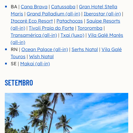
BA
|
Cana Brava
|
Catussaba
|
Gran Hotel Stella
Maris
|
Grand Palladium (all-in)
|
Iberostar (all-in)
|
Itacaré Eco Resort
|
Patachocas
|
Sauípe Resorts
(all-in)
|
Tivoli Praia do Forte
|
Toro
romba
|
Transamérica (all-in)
|
Txai (luxo)
|
Vila Galé Marés
(all-in)
RN
|
Ocean Palace (all-in)
|
Serhs Natal
|
Vila Galé
Touros
|
Wish Natal
SE
|
Makai (all-in)
SETEMBRO