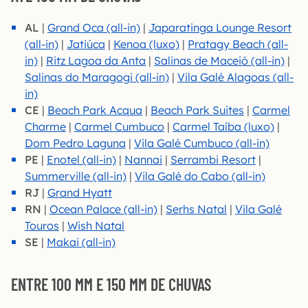
AL
|
Grand Oca (all-in)
|
Japara
tinga Lounge Resort
(all-in)
|
Jatiúca
|
Kenoa (luxo)
|
Pratagy Beach (all-
in)
|
Ritz Lagoa da Anta
|
Salinas de Maceió (all-in)
|
Salinas do Maragogi (all-in)
|
Vila Galé Alagoas (all-
in)
CE
|
Beach Park Acqua
|
Beach Park Suites
|
Carmel
Charme
|
Carmel Cumbuco
|
Carmel Taíba (luxo)
|
Dom Pedro Laguna
|
Vila Galé Cumbuco (all-in)
PE
|
Enotel (all-in)
|
Nannai
|
Serrambi Resort
|
Summerville (all-in)
|
Vila Galé do Cabo (all-in)
RJ
|
Grand Hyatt
RN
|
Ocean Palace (all-in)
|
Serhs Natal
|
Vila Galé
Touros
|
Wish Natal
SE
|
Makai (all-in)
ENTRE 100 MM E 150 MM DE CHUVAS