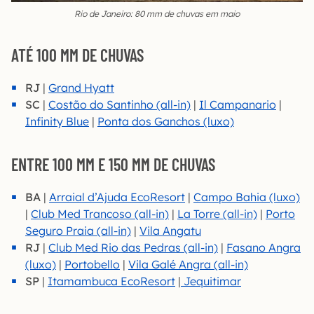
Rio de Janeiro: 80 mm de chuvas em maio
ATÉ 100 MM DE CHUVAS
RJ
|
Grand Hyatt
SC
|
Costão do Santinho (all-in)
|
Il Campanario
|
Infinity Blue
|
Ponta dos Ganchos (luxo)
ENTRE 100 MM E 150 MM DE CHUVAS
BA
|
Arraial d’Ajuda EcoResort
|
Campo Bahia (luxo)
|
Club Med Trancoso (all-in)
|
La Torre (all-in)
|
Porto
Seguro Praia (all-in)
|
Vila Angatu
RJ
|
Club Med Rio das Pedras (all-in)
|
Fasano Angra
(luxo)
|
Portobello
|
Vila Galé Angra (all-in)
SP
|
Itamambuca EcoResort
|
Jequitimar