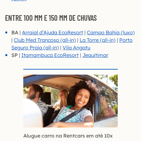
ENTRE 100 MM E 150 MM DE CHUVAS
BA
|
Arraial d’Ajuda EcoResort
|
Campo Bahia (luxo)
|
Club Med Trancoso (all-in)
|
La Torre (all-in)
|
Porto
Seguro Praia (all-in)
|
Vila Angatu
SP
|
Itamambuca EcoResort
|
Jequitimar
Alugue carro na Rentcars em até 10x