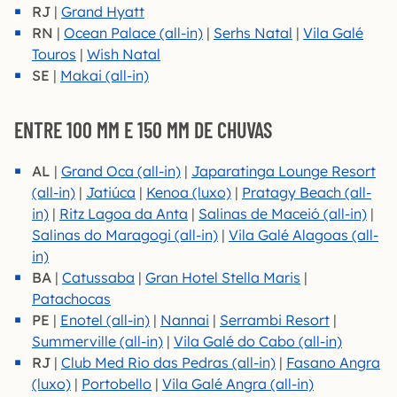
RJ
|
Grand Hyatt
RN
|
Ocean Palace (all-in)
|
Serhs Natal
|
Vila Galé
Touros
|
Wish Natal
SE
|
Makai (all-in)
ENTRE 100 MM E 150 MM DE CHUVAS
AL
|
Grand Oca (all-in)
|
Japara
tinga Lounge Resort
(all-in)
|
Jatiúca
|
Kenoa (luxo)
|
Pratagy Beach (all-
in)
|
Ritz Lagoa da Anta
|
Salinas de Maceió (all-in)
|
Salinas do Maragogi (all-in)
|
Vila Galé Alagoas (all-
in)
BA
|
Catussaba
|
Gran Hotel Stella Maris
|
Patachocas
PE
|
Enotel (all-in)
|
Nannai
|
Serrambi Resort
|
Summerville (all-in)
|
Vila Galé do Cabo (all-in)
RJ
|
Club Med Rio das Pedras (all-in)
|
Fasano Angra
(luxo)
|
Portobello
|
Vila Galé Angra (all-in)