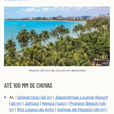
Maceió: 60 mm de chuvas em dezembro
ATÉ 100 MM DE CHUVAS
AL
|
Grand Oca (all-in)
|
Japara
tinga Lounge Resort
(all-in)
|
Jatiúca
|
Kenoa (luxo)
|
Pratagy Beach (all-
in)
|
Ritz Lagoa da Anta
|
Salinas de Maceió (all-in)
|