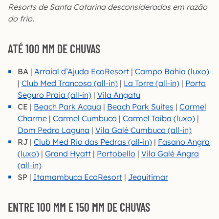
Resorts de Santa Catarina desconsiderados em razão
do frio.
ATÉ 100 MM DE CHUVAS
BA
|
Arraial d’Ajuda EcoResort
|
Campo Bahia (luxo)
|
Club Med Trancoso (all-in)
|
La Torre (all-in)
|
Porto
Seguro Praia (all-in)
|
Vila Angatu
CE
|
Beach Park Acqua
|
Beach Park Suites
|
Carmel
Charme
|
Carmel Cumbuco
|
Carmel Taíba (luxo)
|
Dom Pedro Laguna
|
Vila Galé Cumbuco (all-in)
RJ
|
Club Med Rio das Pedras (all-in)
|
Fasano Angra
(luxo)
|
Grand Hyatt
|
Portobello
|
Vila Galé Angra
(all-in)
SP
|
Itamambuca EcoResort
|
Jequitimar
ENTRE 100 MM E 150 MM DE CHUVAS