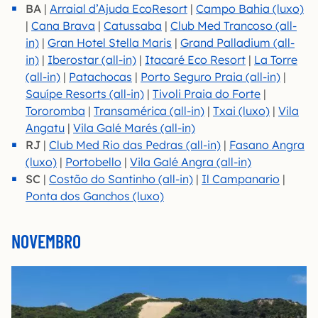
BA
|
Arraial d’Ajuda EcoResort
|
Campo Bahia (luxo)
|
Cana Brava
|
Catussaba
|
Club Med Trancoso (all-
in)
|
Gran Hotel Stella Maris
|
Grand Palladium (all-
in)
|
Iberostar (all-in)
|
Itacaré Eco Resort
|
La Torre
(all-in)
|
Patachocas
|
Porto Seguro Praia (all-in)
|
Sauípe Resorts (all-in)
|
Tivoli Praia do Forte
|
Toro
romba
|
Transamérica (all-in)
|
Txai (luxo)
|
Vila
Angatu
|
Vila Galé Marés (all-in)
RJ
|
Club Med Rio das Pedras (all-in)
|
Fasano Angra
(luxo)
|
Portobello
|
Vila Galé Angra (all-in)
SC
|
Costão do Santinho (all-in)
|
Il Campanario
|
Ponta dos Ganchos (luxo)
NOVEMBRO