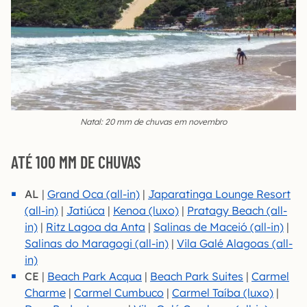
Natal: 20 mm de chuvas em novembro
ATÉ 100 MM DE CHUVAS
AL
|
Grand Oca (all-in)
|
Japara
tinga Lounge Resort
(all-in)
|
Jatiúca
|
Kenoa (luxo)
|
Pratagy Beach (all-
in)
|
Ritz Lagoa da Anta
|
Salinas de Maceió (all-in)
|
Salinas do Maragogi (all-in)
|
Vila Galé Alagoas (all-
in)
CE
|
Beach Park Acqua
|
Beach Park Suites
|
Carmel
Charme
|
Carmel Cumbuco
|
Carmel Taíba (luxo)
|