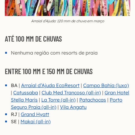
Arraial d’Ajuda: 120 mm de chuva em março
ATÉ 100 MM DE CHUVAS
Nenhuma região com resorts de praia
ENTRE 100 MM E 150 MM DE CHUVAS
BA
|
Arraial d’Ajuda EcoResort
|
Campo Bahia (luxo)
|
Catussaba
|
Club Med Trancoso (all-in)
|
Gran Hotel
Stella Maris
|
La Torre (all-in)
|
Patachocas
|
Porto
Seguro Praia (all-in)
|
Vila Angatu
RJ
|
Grand Hyatt
SE
|
Makai (all-in)