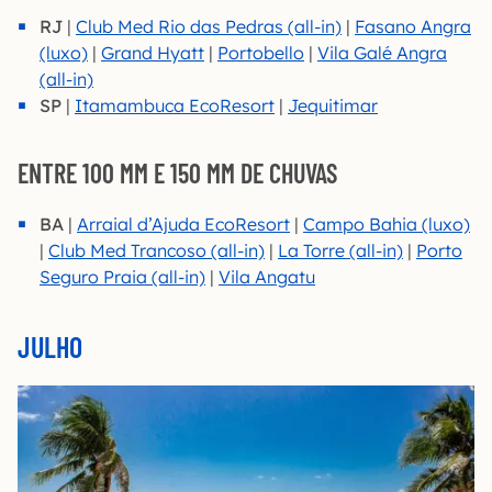
RJ
|
Club Med Rio das Pedras (all-in)
|
Fasano Angra
(luxo)
|
Grand Hyatt
|
Portobello
|
Vila Galé Angra
(all-in)
SP
|
Itamambuca EcoResort
|
Jequitimar
ENTRE 100 MM E 150 MM DE CHUVAS
BA
|
Arraial d’Ajuda EcoResort
|
Campo Bahia (luxo)
|
Club Med Trancoso (all-in)
|
La Torre (all-in)
|
Porto
Seguro Praia (all-in)
|
Vila Angatu
JULHO