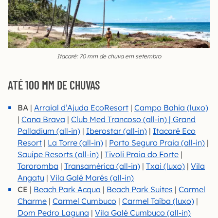
Itacaré: 70 mm de chuva em setembro
ATÉ 100 MM DE CHUVAS
BA
|
Arraial d’Ajuda EcoResort
|
Campo Bahia (luxo)
|
Cana Brava
|
Club Med Trancoso (all-in) |
Grand
Palladium (all-in)
|
Iberostar (all-in)
|
Itacaré Eco
Resort
|
La Torre (all-in)
|
Porto Seguro Praia (all-in)
|
Sauípe Resorts (all-in)
|
Tivoli Praia do Forte
|
Toro
romba
|
Transamérica (all-in)
|
Txai (luxo)
|
Vila
Angatu
|
Vila Galé Marés (all-in)
CE
|
Beach Park Acqua
|
Beach Park Suites
|
Carmel
Charme
|
Carmel Cumbuco
|
Carmel Taíba (luxo)
|
Dom Pedro Laguna
|
Vila Galé Cumbuco (all-in)