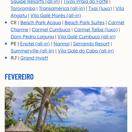
Sauípe Resorts (all-in)
|
Tivoli Praia do Forte
|
Toro
romba
|
Transamérica (all-in)
|
Txai (luxo)
|
Vila
Angatu
|
Vila Galé Marés (all-in)
CE
|
Beach Park Acqua
|
Beach Park Suites
|
Carmel
Charme
|
Carmel Cumbuco
|
Carmel Taíba (luxo)
|
Dom Pedro Laguna
|
Vila Galé Cumbuco (all-in)
PE
|
Enotel (all-in)
|
Nannai
|
Serrambi Resort
|
Summerville (all-in)
|
Vila Galé do Cabo (all-in)
RJ
|
Grand Hyatt
FEVEREIRO