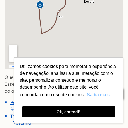
Utilizamos cookies para melhorar a experiência
de navegação, analisar a sua interação com o
Quer evitar uma viagem entre o aeroporto e o resort?
site, personalizar conteúdo e melhorar o
Esses são os resorts situados a no máximo meia hora
desempenho. Ao utilizar este site, você
do aeroporto mais próximo:
Índice
concorda com o uso de cookies.
Saiba mais
Patachocas
| Morro de São Paulo (BA) |
Booking
|
Resenha
Ok, entendi!
Transamérica (all-in)
| Comandatuba (BA) |
Booking
|
Resenha