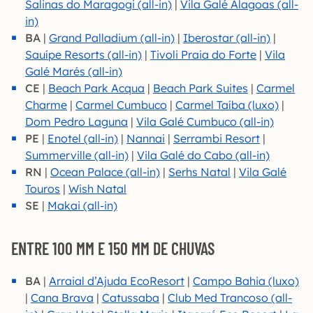
Salinas do Maragogi (all-in)
|
Vila Galé Alagoas (all-
in)
BA
|
Grand Palladium (all-in)
|
Iberostar (all-in)
|
Sauípe Resorts (all-in)
|
Tivoli Praia do Forte
|
Vila
Galé Marés (all-in)
CE
|
Beach Park Acqua
|
Beach Park Suites
|
Carmel
Charme
|
Carmel Cumbuco
|
Carmel Taíba (luxo)
|
Dom Pedro Laguna
|
Vila Galé Cumbuco (all-in)
PE
|
Enotel (all-in)
|
Nannai
|
Serrambi Resort
|
Summerville (all-in)
|
Vila Galé do Cabo (all-in)
RN
|
Ocean Palace (all-in)
|
Serhs Natal
|
Vila Galé
Touros
|
Wish Natal
SE
|
Makai (all-in)
ENTRE 100 MM E 150 MM DE CHUVAS
BA
|
Arraial d’Ajuda EcoResort
|
Campo Bahia (luxo)
|
Cana Brava
|
Catussaba
|
Club Med Trancoso (all-