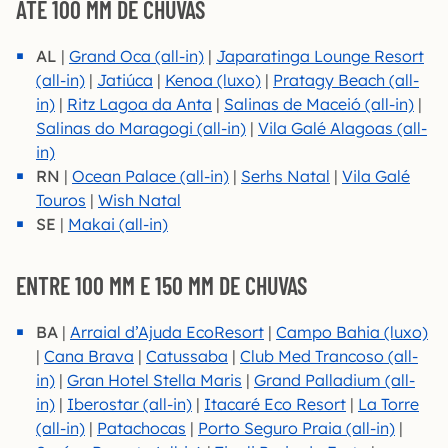
ATÉ 100 MM DE CHUVAS
AL
|
Grand Oca (all-in)
|
Japara
tinga Lounge Resort
(all-in)
|
Jatiúca
|
Kenoa (luxo)
|
Pratagy Beach (all-
in)
|
Ritz Lagoa da Anta
|
Salinas de Maceió (all-in)
|
Salinas do Maragogi (all-in)
|
Vila Galé Alagoas (all-
in)
RN
|
Ocean Palace (all-in)
|
Serhs Natal
|
Vila Galé
Touros
|
Wish Natal
SE
|
Makai (all-in)
ENTRE 100 MM E 150 MM DE CHUVAS
BA
|
Arraial d’Ajuda EcoResort
|
Campo Bahia (luxo)
|
Cana Brava
|
Catussaba
|
Club Med Trancoso (all-
in)
|
Gran Hotel Stella Maris
|
Grand Palladium (all-
in)
|
Iberostar (all-in)
|
Itacaré Eco Resort
|
La Torre
(all-in)
|
Patachocas
|
Porto Seguro Praia (all-in)
|