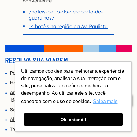
conveniente
/hoteis-perto-do-aeroporto-de-
guarulhos/
14 hotéis na região da Av. Paulista
RESOLVA SUA VIAGEM
Utilizamos cookies para melhorar a experiência
Passagens aéreas
– melhores preços no Skyscanner
de navegação, analisar a sua interação com o
Hotel
– encontre o seu no Booking
site, personalizar conteúdo e melhorar o
Apartamentos de temporada
– veja as opções no
desempenho. Ao utilizar este site, você
Booking
Índice
concorda com o uso de cookies.
Saiba mais
Seguro Viagem Bradesco
– simule e contrate aqui
Aluguel de carro
– pesquise na Rentcars em até 10x
Ok, entendi!
Trânsfer e passeios
– escolha com a Civitatis