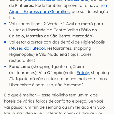
de
Pinheiros
. Pode também aproveitar o novo
trem
Airport Express para Guarulhos
, que sai da estação
Luz
Vai usar as linhas 2-Verde e 1-Azul do
metrô
para
visitar a
Liberdade
e o Centro Velho (
Pátio do
Colégio
,
Mosteiro de São Bento
,
Mercadão
)
Vai estar a curtas corridas de táxi de
Higienópolis
(
Museu do Futebol
, restaurantes, shopping
Higienópolis) e
Vila Madalena
(lojas, bares,
restaurantes)
Faria Lima
(shopping Iguatemi),
Itaim
(restaurantes),
Vila Olímpia
(noite,
Eataly,
shopping
JK Iguatemi) vão custar um pouco mais caro, mas
Uber existe é para isso, não é mesmo?
E o que é melhor — esse miolinho tem um mix de
hotéis de várias faixas de conforto e preço. Se você
vai passar um fim de semana ou um feriado em São
Paulo, não deixe de conferir também as diárias dos