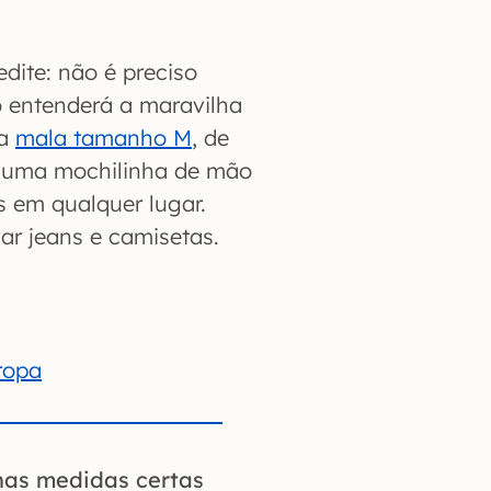
dite: não é preciso
ó entenderá a maravilha
ma
mala tamanho M
, de
e uma mochilinha de mão
s em qualquer lugar.
var jeans e camisetas.
ropa
nas medidas certas