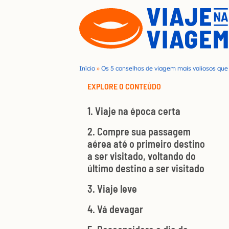
S
k
i
p
t
Início
»
Os 5 conselhos de viagem mais valiosos que 
o
EXPLORE O CONTEÚDO
c
1. Viaje na época certa
o
n
2. Compre sua passagem
aérea até o primeiro destino
t
a ser visitado, voltando do
e
último destino a ser visitado
n
3. Viaje leve
t
4. Vá devagar