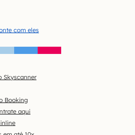
conte com eles
o Skyscanner
no Booking
ntrate aqui
inline
s em até 10x