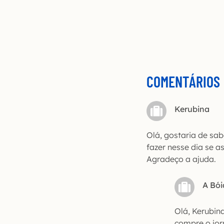
COMENTÁRIOS
Kerubina
Olá, gostaria de sab
fazer nesse dia se a
Agradeço a ajuda.
A Bói
Olá, Kerubin
compre o jor