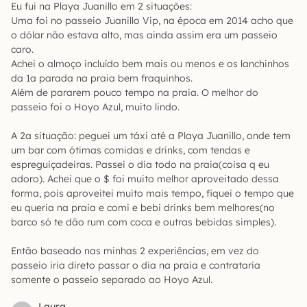
Eu fui na Playa Juanillo em 2 situações:
Uma foi no passeio Juanillo Vip, na época em 2014 acho que
o dólar não estava alto, mas ainda assim era um passeio
caro.
Achei o almoço incluído bem mais ou menos e os lanchinhos
da 1a parada na praia bem fraquinhos.
Além de pararem pouco tempo na praia. O melhor do
passeio foi o Hoyo Azul, muito lindo.
A 2a situação: peguei um táxi até a Playa Juanillo, onde tem
um bar com ótimas comidas e drinks, com tendas e
espreguiçadeiras. Passei o dia todo na praia(coisa q eu
adoro). Achei que o $ foi muito melhor aproveitado dessa
forma, pois aproveitei muito mais tempo, fiquei o tempo que
eu queria na praia e comi e bebi drinks bem melhores(no
barco só te dão rum com coca e outras bebidas simples).
Então baseado nas minhas 2 experiências, em vez do
passeio iria direto passar o dia na praia e contrataria
somente o passeio separado ao Hoyo Azul.
Laura