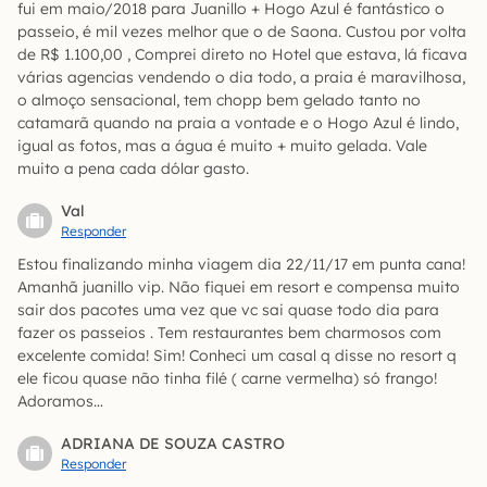
fui em maio/2018 para Juanillo + Hogo Azul é fantástico o
passeio, é mil vezes melhor que o de Saona. Custou por volta
de R$ 1.100,00 , Comprei direto no Hotel que estava, lá ficava
várias agencias vendendo o dia todo, a praia é maravilhosa,
o almoço sensacional, tem chopp bem gelado tanto no
catamarã quando na praia a vontade e o Hogo Azul é lindo,
igual as fotos, mas a água é muito + muito gelada. Vale
muito a pena cada dólar gasto.
Val
Responder
Estou finalizando minha viagem dia 22/11/17 em punta cana!
Amanhã juanillo vip. Não fiquei em resort e compensa muito
sair dos pacotes uma vez que vc sai quase todo dia para
fazer os passeios . Tem restaurantes bem charmosos com
excelente comida! Sim! Conheci um casal q disse no resort q
ele ficou quase não tinha filé ( carne vermelha) só frango!
Adoramos…
ADRIANA DE SOUZA CASTRO
Responder