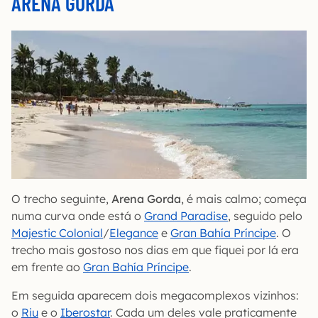
ARENA GORDA
O trecho seguinte,
Arena Gorda
, é mais calmo; começa
numa curva onde está o
Grand Paradise
, seguido pelo
Majestic Colonial
/
Elegance
e
Gran Bahía Príncipe
. O
trecho mais gostoso nos dias em que fiquei por lá era
em frente ao
Gran Bahía Príncipe
.
Em seguida aparecem dois megacomplexos vizinhos:
o
Riu
e o
Iberostar
. Cada um deles vale praticamente