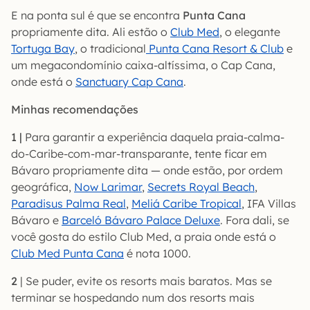
E na ponta sul é que se encontra
Punta Cana
propriamente dita. Ali estão o
Club Med
, o elegante
Tortuga Bay
, o tradicional
Punta Cana Resort & Club
e
um megacondomínio caixa-altíssima, o Cap Cana,
onde está o
Sanctuary Cap Cana
.
Minhas recomendações
1 |
Para garantir a experiência daquela praia-calma-
do-Caribe-com-mar-transparante, tente ficar em
Bávaro propriamente dita — onde estão, por ordem
geográfica,
Now Larimar
,
Secrets Royal Beach
,
Paradisus Palma Real
,
Meliá Caribe Tropical
, IFA Villas
Bávaro e
Barceló Bávaro Palace Deluxe
. Fora dali, se
você gosta do estilo Club Med, a praia onde está o
Club Med Punta Cana
é nota 1000.
2
| Se puder, evite os resorts mais baratos. Mas se
terminar se hospedando num dos resorts mais