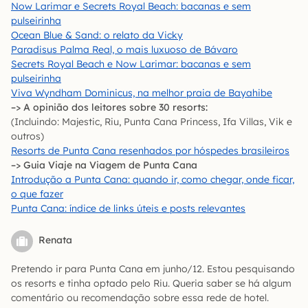
Now Larimar e Secrets Royal Beach: bacanas e sem
pulseirinha
Ocean Blue & Sand: o relato da Vicky
Paradisus Palma Real, o mais luxuoso de Bávaro
Secrets Royal Beach e Now Larimar: bacanas e sem
pulseirinha
Viva Wyndham Dominicus, na melhor praia de Bayahibe
–> A opinião dos leitores sobre 30 resorts:
(Incluindo: Majestic, Riu, Punta Cana Princess, Ifa Villas, Vik e
outros)
Resorts de Punta Cana resenhados por hóspedes brasileiros
–> Guia Viaje na Viagem de Punta Cana
Introdução a Punta Cana: quando ir, como chegar, onde ficar,
o que fazer
Punta Cana: índice de links úteis e posts relevantes
Renata
Pretendo ir para Punta Cana em junho/12. Estou pesquisando
os resorts e tinha optado pelo Riu. Queria saber se há algum
comentário ou recomendação sobre essa rede de hotel.