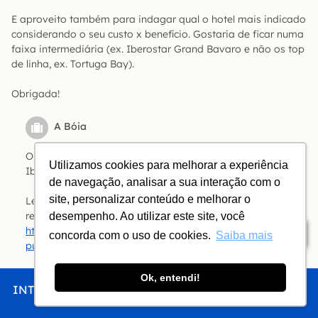
E aproveito também para indagar qual o hotel mais indicado
considerando o seu custo x benefício. Gostaria de ficar numa
faixa intermediária (ex. Iberostar Grand Bavaro e não os top
de linha, ex. Tortuga Bay).
Obrigada!
A Bóia
Olá, Renata! Para o bolso da maioria das pessoas, o
Utilizamos cookies para melhorar a experiência
Iberostar Grand Bávaro já é top de linha 😀
de navegação, analisar a sua interação com o
site, personalizar conteúdo e melhorar o
Leia comentários sobre o Riu e sobre todos os outros
resorts neste post:
desempenho. Ao utilizar este site, você
https://www.viajenaviagem.com/2011/01/hoteis-de-
Índice
concorda com o uso de cookies.
Saiba mais
punta-cana-os-depoimentos-dos-leitores/
Vanessa
Ok, entendi!
INTRO
CHEGAR
FICAR
COMER
FAZER
Olá,