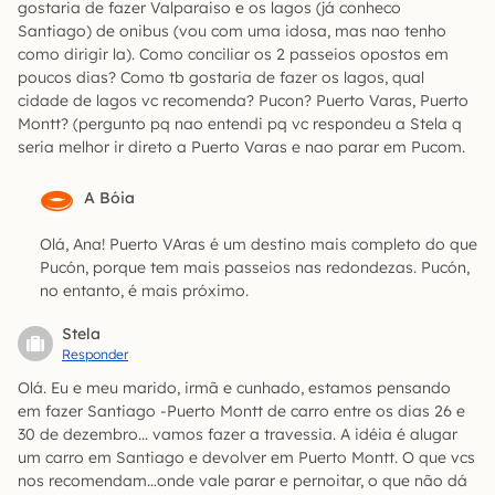
gostaria de fazer Valparaiso e os lagos (já conheco
Santiago) de onibus (vou com uma idosa, mas nao tenho
como dirigir la). Como conciliar os 2 passeios opostos em
poucos dias? Como tb gostaria de fazer os lagos, qual
cidade de lagos vc recomenda? Pucon? Puerto Varas, Puerto
Montt? (pergunto pq nao entendi pq vc respondeu a Stela q
seria melhor ir direto a Puerto Varas e nao parar em Pucom.
A Bóia
Olá, Ana! Puerto VAras é um destino mais completo do que
Pucón, porque tem mais passeios nas redondezas. Pucón,
no entanto, é mais próximo.
Stela
Responder
Olá. Eu e meu marido, irmã e cunhado, estamos pensando
em fazer Santiago -Puerto Montt de carro entre os dias 26 e
30 de dezembro… vamos fazer a travessia. A idéia é alugar
um carro em Santiago e devolver em Puerto Montt. O que vcs
nos recomendam…onde vale parar e pernoitar, o que não dá