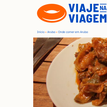
S
k
i
p
t
Início
»
Aruba
»
Onde comer em Aruba
o
c
o
n
t
e
n
t