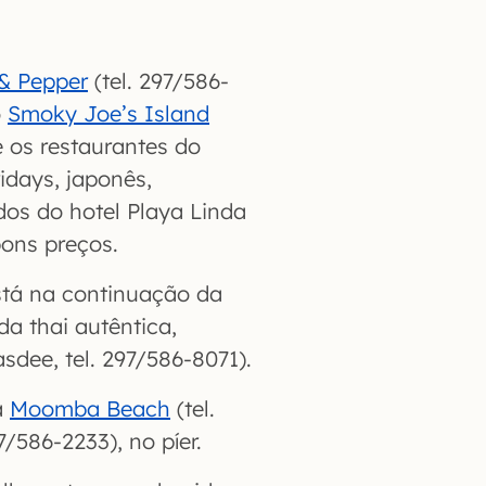
 & Pepper
(tel. 297/586-
o
Smoky Joe’s Island
e os restaurantes do
idays, japonês,
os do hotel Playa Linda
ons preços.
tá na continuação da
a thai autêntica,
sdee, tel. 297/586-8071).
a
Moomba Beach
(tel.
7/586-2233), no píer.