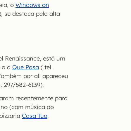
eia, o
Windows on
7), se destaca pela alta
el Renaissance, está um
é o a
Que Pasa
( tel.
 Também por ali apareceu
l. 297/582-6139).
daram recentemente para
ano (com música ao
pizzaria
Casa Tua