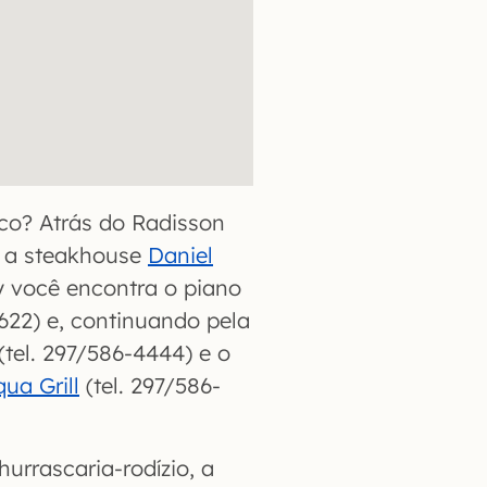
co? Atrás do Radisson
e a steakhouse
Daniel
ay você encontra o piano
622) e, continuando pela
(tel. 297/586-4444) e o
ua Grill
(tel. 297/586-
urrascaria-rodízio, a