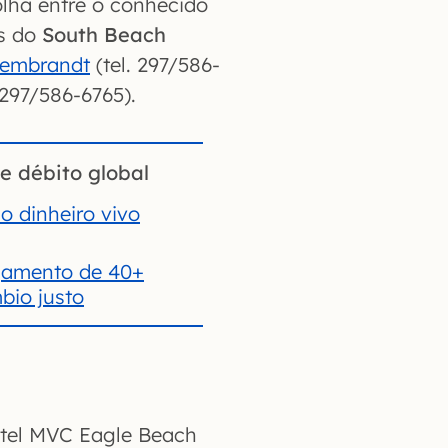
lha entre o conhecido
es do
South Beach
Rembrandt
(tel. 297/586-
 297/586-6765).
e débito global
o dinheiro vivo
gamento de 40+
io justo
otel MVC Eagle Beach