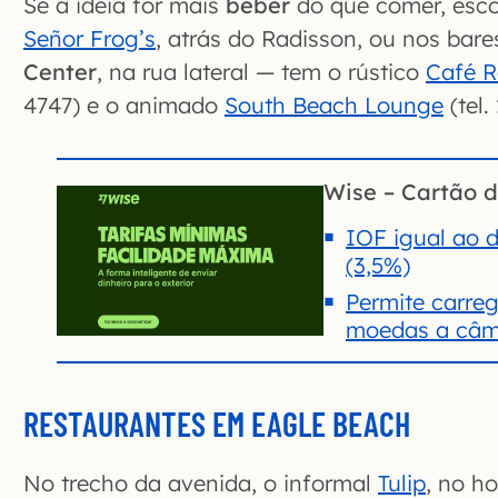
Se a idéia for mais
beber
do que comer, esco
Señor Frog’s
, atrás do Radisson, ou nos bar
Center
, na rua lateral — tem o rústico
Café 
4747) e o animado
South Beach Lounge
(tel.
Wise – Cartão d
IOF igual ao d
(3,5%)
Permite carre
moedas a câmb
RESTAURANTES EM EAGLE BEACH
No trecho da avenida, o informal
Tulip
, no h