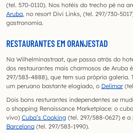
(tel. 570-0110). Nos hotéis do trecho pé na ar
Aruba
, no resort Divi Links, (tel. 297/730-501
gastronomia.
RESTAURANTES EM ORANJESTAD
Na Wilhelminastraat, que passa atrás do hot
dos restaurantes mais charmosos de Aruba 
297/583-4888), que tem sua própria galeria.
um peruano bastante elogiado, o
Delimar
(te
Dois bons resturantes independentes se mu
o shopping Renaissance Marketplace: o cub
vivo)
Cuba’s Cooking
(tel. 297/588-0627) e a 
Barcelona
(tel. 297/583-1990).