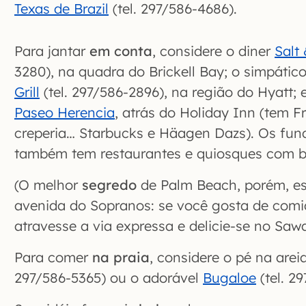
Texas de Brazil
(tel. 297/586-4686).
Para jantar
em conta
, considere o diner
Salt
3280), na quadra do Brickell Bay; o simpátic
Grill
(tel. 297/586-2896), na região do Hyatt; 
Paseo Herencia
, atrás do Holiday Inn (tem Fr
creperia… Starbucks e Häagen Dazs). Os fund
também tem restaurantes e quiosques com b
(O melhor
segredo
de Palm Beach, porém, es
avenida do Sopranos: se você gosta de comid
atravesse a via expressa e delicie-se no Sawa
Para comer
na praia
, considere o pé na arei
297/586-5365) ou o adorável
Bugaloe
(tel. 29