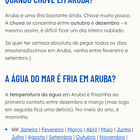
Aruba é uma ilha bastante árida. Chove muito pouco.
A
chuva
se concentra entre
outubro
e
dezembro
– e
mesmo assim, é difícil ficar um dia inteiro nublado.
Se quer ter certeza absoluta de pegar todos os dias
ensolaradíssimos em Aruba, venha entre fevereiro e
setembro.)
A ÁGUA DO MAR É FRIA EM ARUBA?
A
temperatura da água
em Aruba é friazinha ao
primeiro contato entre dezembro e março (mas logo
em seguida fica uma delícia). No meio do ano, é
morninha.
Vá!
Janeiro
|
Fevereiro
|
Março
|
Abril
|
Maio
|
Junho
|
Julho
|
Agosto
|
Setembro
|
Outubro
|
Novembro
|