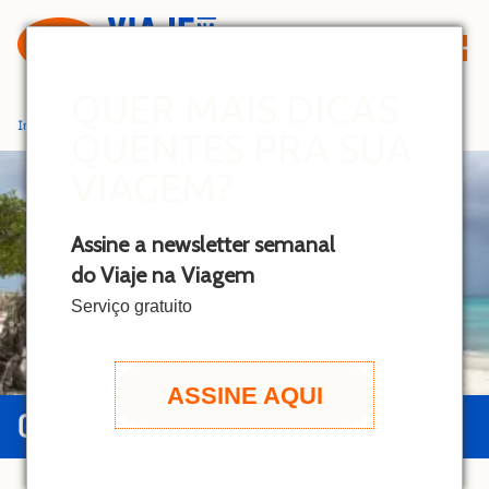
S
k
i
p
QUER MAIS DICAS
t
Início
»
Aruba
QUENTES PRA SUA
o
c
VIAGEM?
o
n
Assine a newsletter semanal
t
do Viaje na Viagem
e
n
Serviço gratuito
t
ASSINE AQUI
GUIA DE ARUBA