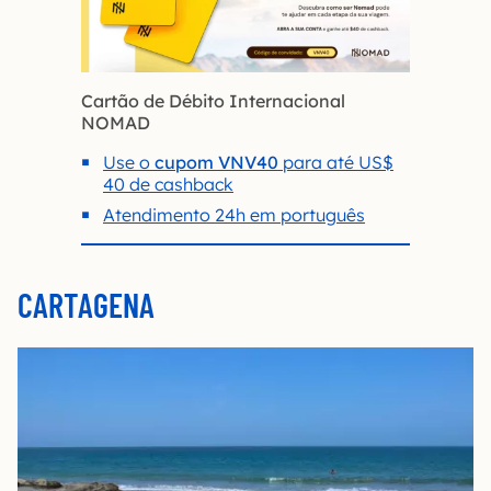
Cartão de Débito Internacional
NOMAD
Use o
cupom VNV40
para até US$
40 de cashback
Atendimento 24h em português
CARTAGENA