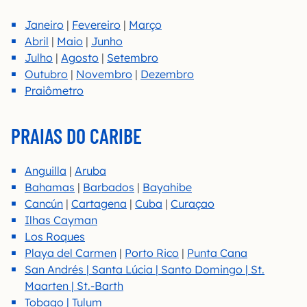
Janeiro
|
Fevereiro
|
Março
Abril
|
Maio
|
Junho
Julho
|
Agosto
|
Setembro
Outubro
|
Novembro
|
Dezembro
Praiômetro
PRAIAS DO CARIBE
Anguilla
|
Aruba
Bahamas
|
Barbados
|
Bayahibe
Cancún
|
Cartagena
|
Cuba
|
Curaçao
Ilhas Cayman
Los Roques
Playa del Carmen
|
Porto Rico
|
Punta Cana
San Andrés | Santa Lúcia | Santo Domingo | St.
Maarten | St.-Barth
Tobago | Tulum