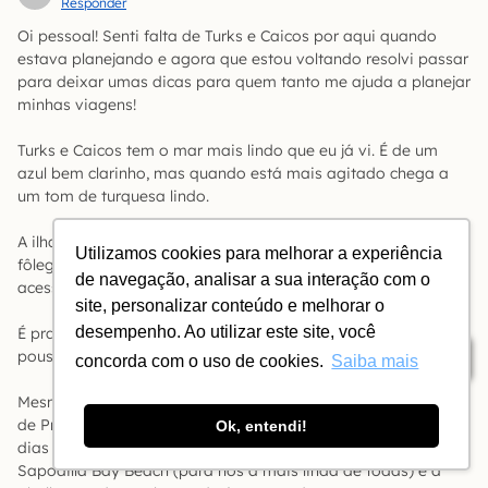
Responder
Oi pessoal! Senti falta de Turks e Caicos por aqui quando
estava planejando e agora que estou voltando resolvi passar
para deixar umas dicas para quem tanto me ajuda a planejar
minhas viagens!
Turks e Caicos tem o mar mais lindo que eu já vi. É de um
azul bem clarinho, mas quando está mais agitado chega a
um tom de turquesa lindo.
A ilha é bem voltada pro turismo de luxo, com Villas de tirar o
Utilizamos cookies para melhorar a experiência
fôlego. Algumas praias chegam a ser difíceis de achar o
de navegação, analisar a sua interação com o
acesso devido às casas ou terrenos.
site, personalizar conteúdo e melhorar o
desempenho. Ao utilizar este site, você
É praticamente impossível achar um hotel mais simples tipo
pousada, por isso é um destino caro.
Índice
concorda com o uso de cookies.
Saiba mais
Mesmo que você se hospede na praia mais famosa da ilha
de Providenciales, Grace Bay, o ideal é alugar um ou dois
Ok, entendi!
dias de carro para explorar outros lugares como a linda
Sapodilla Bay Beach (para nós a mais linda de todas) e a