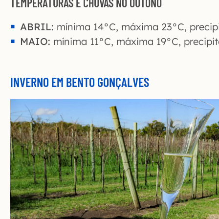
TEMPERATURAS E CHUVAS NO OUTONO
ABRIL:
mínima 14°C, máxima 23°C, preci
MAIO:
mínima 11°C, máxima 19°C, precip
INVERNO EM BENTO GONÇALVES