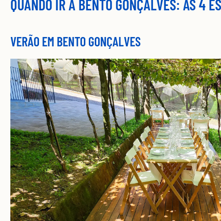
QUANDO IR A BENTO GONÇALVES: AS 4 E
VERÃO EM BENTO GONÇALVES