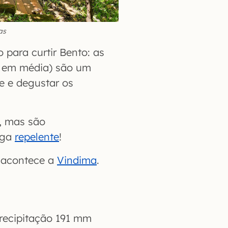
as
para curtir Bento: as
s, em média) são um
re e degustar os
, mas são
aga
repelente
!
 acontece a
Vindima
.
recipitação 191 mm