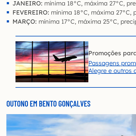
JANEIRO:
mínima 18°C, máxima 27°C, pre
FEVEREIRO:
mínima 18°C, máxima 27°C, p
MARÇO:
mínima 17°C, máxima 25°C, preci
Promoções par
Passagens promo
Alegre e outros 
OUTONO EM BENTO GONÇALVES