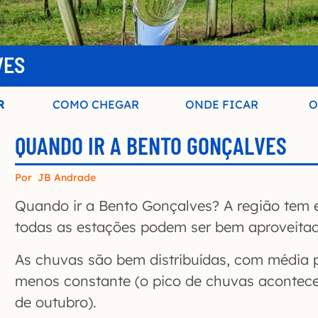
VES
R
COMO CHEGAR
ONDE FICAR
O
QUANDO IR A BENTO GONÇALVES
Por
JB Andrade
Quando ir a Bento Gonçalves? A região tem e
todas as estações podem ser bem aproveitad
As chuvas são bem distribuídas, com média 
menos constante (o pico de chuvas acontece
de outubro).