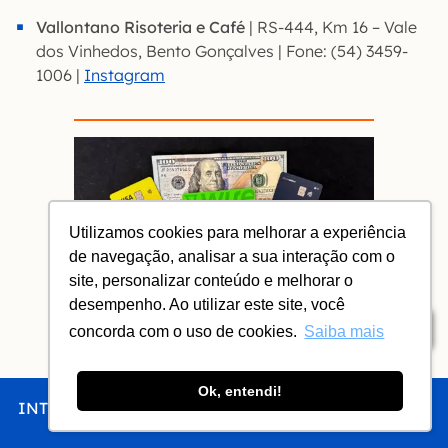
Vallontano Risoteria e Café
| RS-444, Km 16 – Vale
dos Vinhedos, Bento Gonçalves | Fone: (54) 3459-
1006 |
Instagram
Utilizamos cookies para melhorar a experiência
de navegação, analisar a sua interação com o
site, personalizar conteúdo e melhorar o
desempenho. Ao utilizar este site, você
Índice
Cartões globais para sua viagem
concorda com o uso de cookies.
Saiba mais
Como usar os novos cartões globais
que tem IOF menor que os cartões de
Ok, entendi!
crédito
INTRO
CHEGAR
FICAR
COMER
FAZER