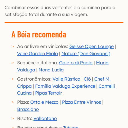
Combinar essas duas vertentes é o caminho para a
satisfação total durante a sua viagem.
A Bóia recomenda
Ao ar livre em vinícolas:
Geisse Open Lounge
|
Wine Garden Miolo
|
Nature (Don Giovanni)
Sequência italiana:
Galeto di Paolo
|
Maria
Valduga
|
Nona Ludia
Gastronômicos:
Valle Rústico
|
Clô
|
Chef M.
Crippa
|
Família Valduga Experience
|
Cantelli
Cucina
|
Pipas Terroir
Pizza:
Otto e Mezzo
|
Pizza Entre Vinhos
|
Bracciano
Risoto:
Vallontano
Brunch e sanduíches:
Tubuna