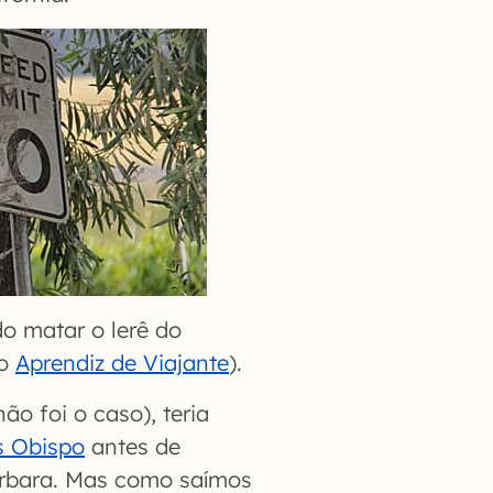
do matar o lerê do
no
Aprendiz de Viajante
).
ão foi o caso), teria
s Obispo
antes de
Barbara. Mas como saímos