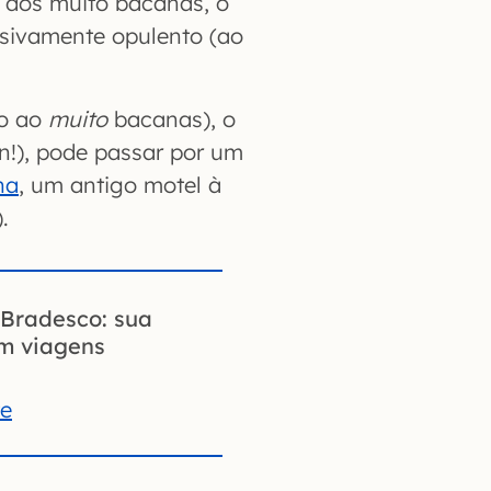
 dos muito bacanas, o
sivamente opulento (ao
o ao
muito
bacanas), o
n!), pode passar por um
na
, um antigo motel à
.
Bradesco: sua
em viagens
te