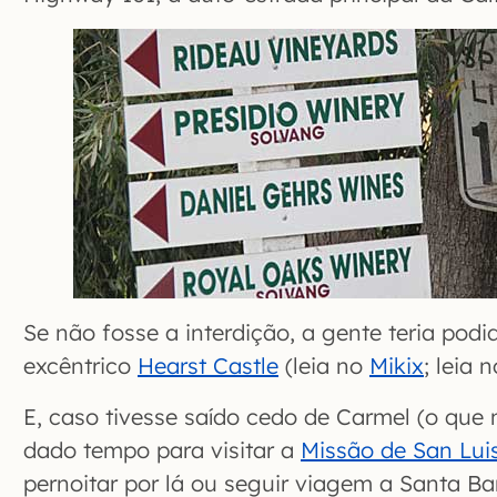
Se não fosse a interdição, a gente teria podi
excêntrico
Hearst Castle
(leia no
Mikix
; leia 
E, caso tivesse saído cedo de Carmel (o que n
dado tempo para visitar a
Missão de San Lui
pernoitar por lá ou seguir viagem a Santa 