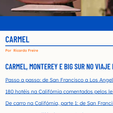
CARMEL
Por
Ricardo Freire
CARMEL, MONTEREY E BIG SUR NO VIAJE
Passo a passo: de San Francisco a Los Ange
180 hotéis na Califórnia comentados pelos le
De carro na Califórnia, parte 1: de San Fran