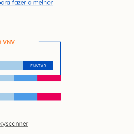
ara fazer o melhor
O VNV
kyscanner