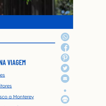
 NA VIAGEM
les
itores
cisco a Monterey