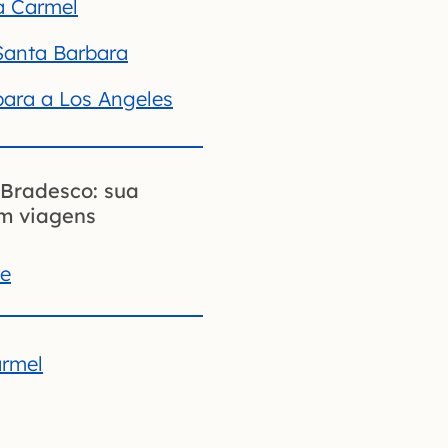
 a Carmel
 Santa Barbara
rbara a Los Angeles
Bradesco: sua
em viagens
te
armel