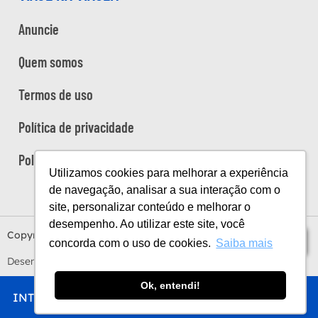
Anuncie
Quem somos
Termos de uso
Política de privacidade
Política de cookies
Utilizamos cookies para melhorar a experiência
de navegação, analisar a sua interação com o
site, personalizar conteúdo e melhorar o
desempenho. Ao utilizar este site, você
Copyright Viaje na Viagem © 2026
Índice
concorda com o uso de cookies.
Saiba mais
Desenvolvido por
Estúdio Sunday
by
Sundaycooks
Ok, entendi!
INTRO
CHEGAR
FICAR
COMER
FAZER