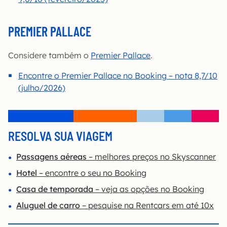
PREMIER PALLACE
Considere também o
Premier Pallace
.
Encontre o Premier Pallace no Booking – nota 8,7/10
(julho/2026)
RESOLVA SUA VIAGEM
Passagens aéreas
– melhores preços no Skyscanner
Hotel
– encontre o seu no Booking
Casa de temporada
– veja as opções no Booking
Aluguel de carro
– pesquise na Rentcars em até 10x