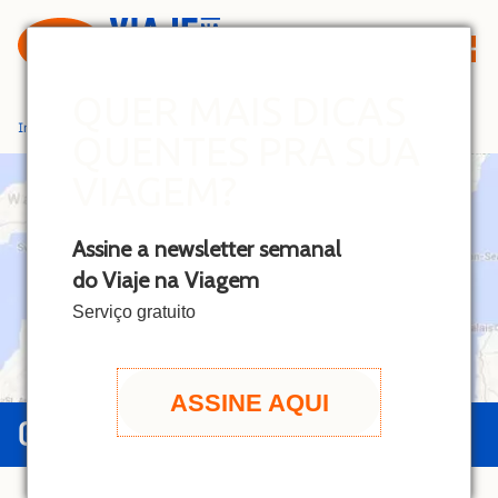
S
k
i
p
QUER MAIS DICAS
t
Início
»
Cotswolds
QUENTES PRA SUA
o
c
VIAGEM?
o
n
Assine a newsletter semanal
t
do Viaje na Viagem
e
n
Serviço gratuito
t
ASSINE AQUI
GUIA DE COTSWOLDS