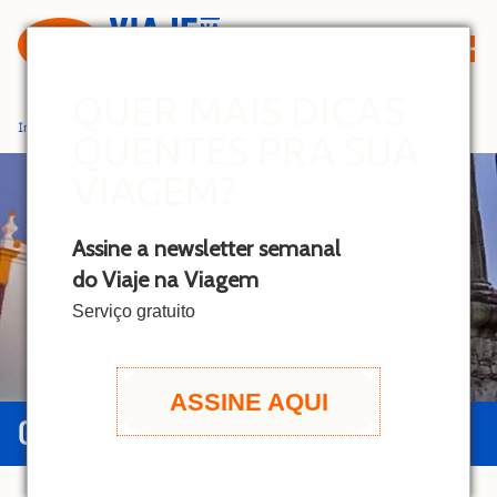
S
k
i
p
QUER MAIS DICAS
t
Início
»
Évora
QUENTES PRA SUA
o
c
VIAGEM?
o
n
Assine a newsletter semanal
t
do Viaje na Viagem
e
n
Serviço gratuito
t
ASSINE AQUI
GUIA DE ÉVORA