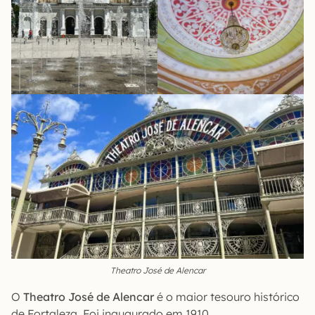
Theatro José de Alencar
O
Theatro José de Alencar
é o maior tesouro histórico
de Fortaleza. Foi inaugurado em 1910.