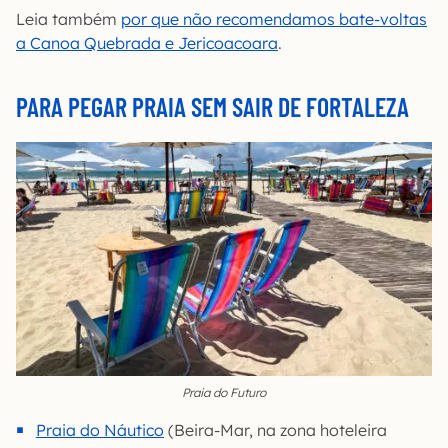
Leia também
por que não recomendamos bate-voltas
a Canoa Quebrada e Jericoacoara
.
PARA PEGAR PRAIA SEM SAIR DE FORTALEZA
Praia do Futuro
Praia do Náutico
(Beira-Mar, na zona hoteleira