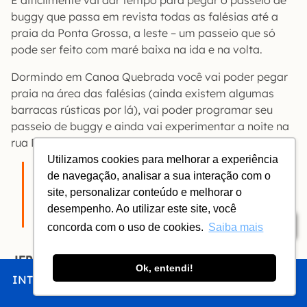
buggy que passa em revista todas as falésias até a
praia da Ponta Grossa, a leste – um passeio que só
pode ser feito com maré baixa na ida e na volta.
Dormindo em Canoa Quebrada você vai poder pegar
praia na área das falésias (ainda existem algumas
barracas rústicas por lá), vai poder programar seu
passeio de buggy e ainda vai experimentar a noite na
rua Dragão do Mar (antiga Broadway).
Utilizamos cookies para melhorar a experiência
Nossa dica:
Compre um passeio
3 Praias
, que
de navegação, analisar a sua interação com o
passa em Morro Branco e Praia das Fontes e leve
site, personalizar conteúdo e melhorar o
sua mala: deixe o passeio ao chegar a Canoa
desempenho. Ao utilizar este site, você
Quebrada, no início da tarde.
Índice
concorda com o uso de cookies.
Saiba mais
JERICOACOARA EM UM DIA: TURISMO-RETIRANTE
Ok, entendi!
INTRO
CHEGAR
FICAR
COMER
FAZER
O passeio bate-volta de Fortaleza a Jericoacoara com