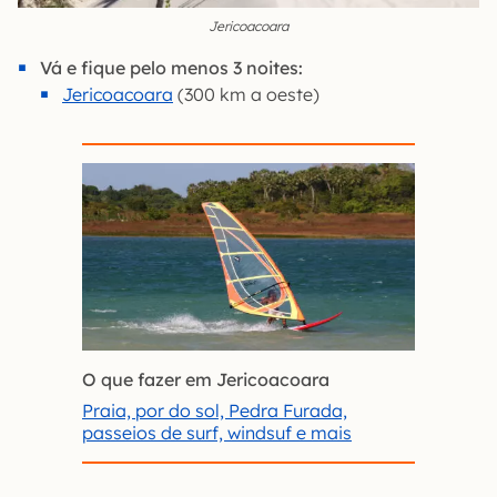
Jericoacoara
Vá e fique pelo menos 3 noites:
Jericoacoara
(300 km a oeste)
O que fazer em Jericoacoara
Praia, por do sol, Pedra Furada,
passeios de surf, windsuf e mais