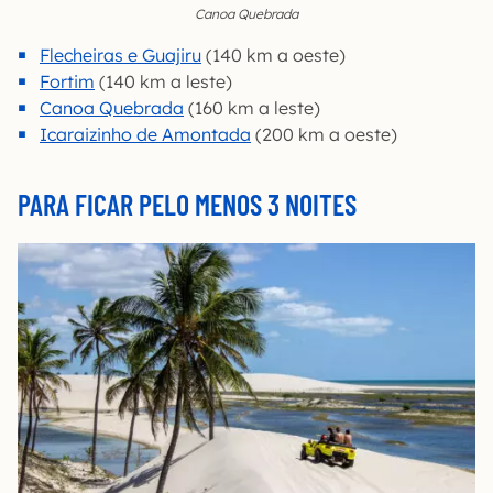
Canoa Quebrada
Flecheiras e Guajiru
(140 km a oeste)
Fortim
(140 km a leste)
Canoa Quebrada
(160 km a leste)
Icaraizinho de Amontada
(200 km a oeste)
PARA FICAR PELO MENOS 3 NOITES