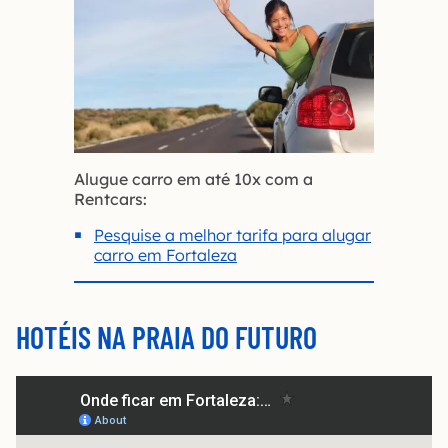
Alugue carro em até 10x com a
Rentcars:
Pesquise a melhor tarifa
p
a
r
a
a
l
u
g
a
r
c
a
r
r
o
e
m
F
o
r
t
a
l
e
z
a
HOTÉIS NA PRAIA DO FUTURO