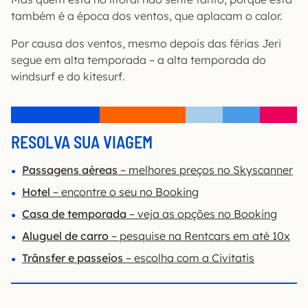
também é a época dos ventos, que aplacam o calor.
Por causa dos ventos, mesmo depois das férias Jeri
segue em alta temporada – a alta temporada do
windsurf e do kitesurf.
RESOLVA SUA VIAGEM
Passagens aéreas
– melhores preços no Skyscanner
Hotel
– encontre o seu no Booking
Casa de temporada
– veja as opções no Booking
Aluguel de carro
– pesquise na Rentcars em até 10x
Trânsfer e passeios
– escolha com a Civitatis