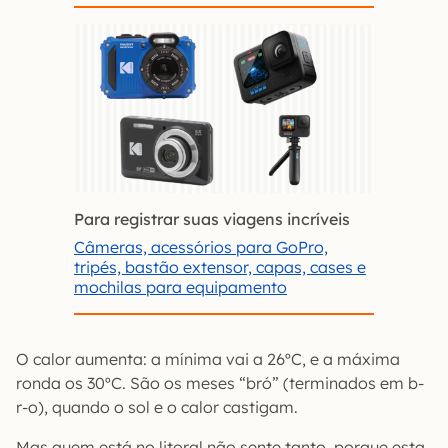
Para registrar suas viagens incríveis
Câmeras, acessórios para GoPro,
tripés, bastão extensor, capas, cases e
mochilas para equipamento
O calor aumenta: a mínima vai a 26ºC, e a máxima
ronda os 30ºC. São os meses “bró” (terminados em b-
r-o), quando o sol e o calor castigam.
Mas quem está no litoral não sente tanto, porque esta