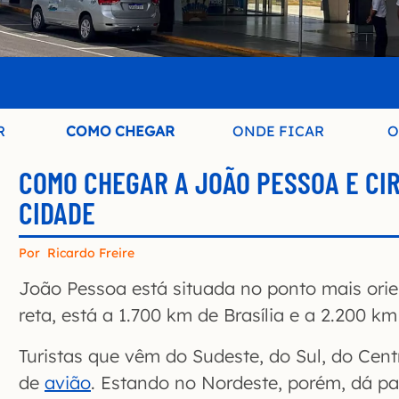
R
COMO CHEGAR
ONDE FICAR
O
COMO CHEGAR A JOÃO PESSOA E CI
CIDADE
Por
Ricardo Freire
João Pessoa está situada no ponto mais orien
reta, está a 1.700 km de Brasília e a 2.200 k
Turistas que vêm do Sudeste, do Sul, do Cen
de
avião
. Estando no Nordeste, porém, dá pa