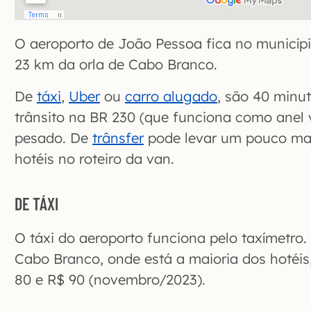
O aeroporto de João Pessoa fica no municípi
23 km da orla de Cabo Branco.
De
tá
x
i
,
Uber
ou
carro alugado
, são 40 minu
trânsito na BR 230 (que funciona como anel v
pesado. De
trânsfer
pode levar um pouco mai
hotéis no roteiro da van.
DE TÁXI
O táxi do aeroporto funciona pelo taxímetro.
Cabo Branco, onde está a maioria dos hotéis,
80 e R$ 90 (novembro/2023).