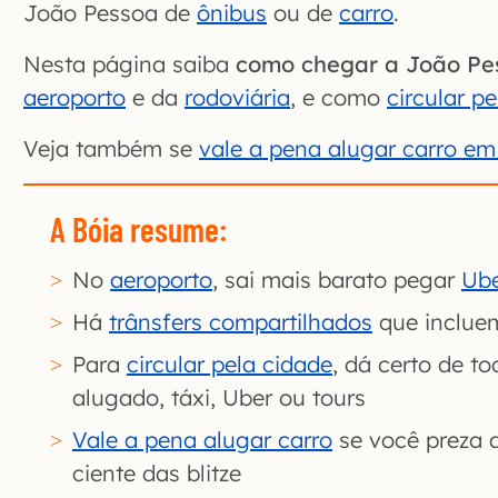
João Pessoa de
ônibus
ou de
carro
.
Nesta página saiba
como chegar a João Pe
aeroporto
e da
rodoviária
, e como
circular p
Veja também se
vale a pena alugar carro e
A Bóia resume:
No
aeroporto
, sai mais barato pegar
Ub
Há
trânsfers compartilhados
que incluem
Para
circular pela cidade
, dá certo de to
alugado, táxi, Uber ou tours
Vale a pena alugar carro
se você preza 
ciente das blitze