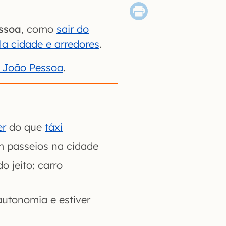
ssoa
, como
sair do
ela cidade e arredores
.
m João Pessoa
.
er
do que
táxi
 passeios na cidade
do jeito: carro
autonomia e estiver