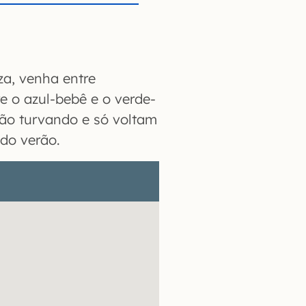
za, venha entre
 o azul-bebê e o verde-
ão turvando e só voltam
 do verão.