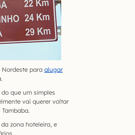
o Nordeste para
alugar
.
s do que um simples
lmente vai querer voltar
o Tambaba.
da zona hoteleira, e
rios.