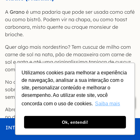
A
Grano
é uma padaria que pode ser usada como café
ou como bistrô. Podem vir na chapa, ou como toast
carbonara, misto quente ou croque monsieur de
brioche.
Quer algo mais nordestino? Tem cuscuz de milho com
carne de sol na nata, pão de macaxeira com carne de
sol e nata e até uma originalíssima tapioca de cuscuz
com carne de sol.
Utilizamos cookies para melhorar a experiência
de navegação, analisar a sua interação com o
No almoço serve refeições completas. Entre as
site, personalizar conteúdo e melhorar o
sobremesas, confira a linha ‘doces fit’, sem açúcar e
desempenho. Ao utilizar este site, você
sem gordura.
Índice
concorda com o uso de cookies.
Saiba mais
Abre a partir das 7h de 2ª a sábado e a partir das 8h
no domingo.
Ok, entendi!
INTRO
CHEGAR
FICAR
COMER
FAZER
Grano Padaria & Bistrô
| R. Valdo Omena, 101 –
Ponta Verde | Tel.: (82) 99131-9924 |
Instagram