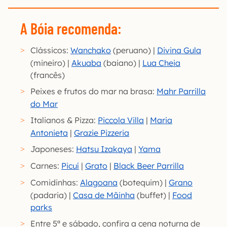
A Bóia recomenda:
Clássicos:
Wanchako
(peruano) |
Divina Gula
(mineiro) |
Akuaba
(baiano) |
Lua Cheia
(francês)
Peixes e frutos do mar na brasa:
Mahr Parrilla
do Mar
Italianos & Pizza:
Piccola Villa
|
Maria
Antonieta
|
Grazie Pizzeria
Japoneses:
Hatsu Izakaya
|
Yama
Carnes:
Picuí
|
Grato
|
Black Beer Parrilla
Comidinhas:
Alagoana
(botequim) |
Grano
(padaria) |
Casa de Mãinha
(buffet) |
Food
parks
Entre 5ª e sábado, confira a cena noturna de