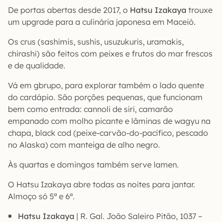
De portas abertas desde 2017, o
Hatsu Izakaya
trouxe
um upgrade para a culinária japonesa em Maceió.
Os crus (sashimis, sushis, usuzukuris, uramakis,
chirashi) são feitos com peixes e frutos do mar frescos
e de qualidade.
Vá em gbrupo, para explorar também o lado quente
do cardápio. São porções pequenas, que funcionam
bem como entrada: cannoli de siri, camarão
empanado com molho picante e lâminas de wagyu na
chapa, black cod (peixe-carvão-do-pacífico, pescado
no Alaska) com manteiga de alho negro.
Às quartas e domingos também serve lamen.
O Hatsu Izakaya abre todas as noites para jantar.
Almoço só 5ª e 6ª.
Hatsu Izakaya
| R. Gal. João Saleiro Pitão, 1037 –