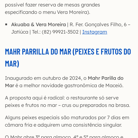
possível fazer reserva de mesas grandes
especificando o menu Vera Moreira).
Akuaba & Vera Moreira
| R. Fer. Gonçalves Filho, 6 –
Jatiúca | Tel.: (82) 99921-3502 |
Instagram
MAHR PARRILLA DO MAR (PEIXES E FRUTOS DO
MAR)
Inaugurado em outubro de 2024, o
Mahr Parilla do
Mar
é a melhor novidade gastronômica de Maceió.
A proposta aqui é radical: o restaurante só serve
peixes e frutos no mar – crus ou preparados na brasa.
Alguns peixes especiais são maturados por 7 dias em
câmara fria e adquirem uma consistência singular.
O Mahr abre 3ª para almoço, 4ª e 5ª para almoço e