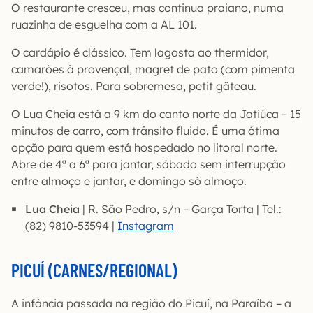
O restaurante cresceu, mas continua praiano, numa
ruazinha de esguelha com a AL 101.
O cardápio é clássico. Tem lagosta ao thermidor,
camarões à provençal, magret de pato (com pimenta
verde!), risotos. Para sobremesa, petit gâteau.
O Lua Cheia está a 9 km do canto norte da Jatiúca – 15
minutos de carro, com trânsito fluido. É uma ótima
opção para quem está hospedado no litoral norte.
Abre de 4ª a 6ª para jantar, sábado sem interrupção
entre almoço e jantar, e domingo só almoço.
Lua Cheia
| R. São Pedro, s/n – Garça Torta | Tel.:
(82) 9810-53594 |
Instagram
PICUÍ (CARNES/REGIONAL)
A infância passada na região do Picuí, na Paraíba – a