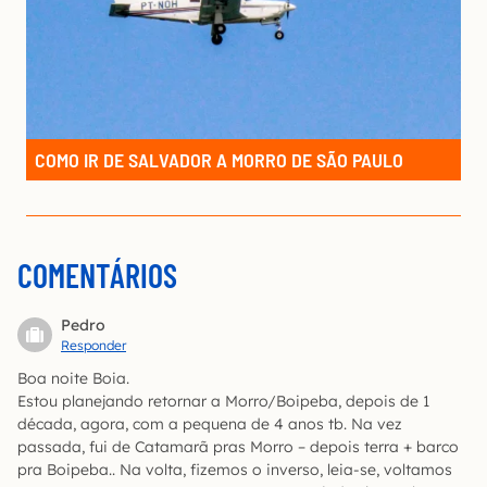
COMO IR DE SALVADOR A MORRO DE SÃO PAULO
COMENTÁRIOS
Pedro
Responder
Boa noite Boia.
Estou planejando retornar a Morro/Boipeba, depois de 1
década, agora, com a pequena de 4 anos tb. Na vez
passada, fui de Catamarã pras Morro – depois terra + barco
pra Boipeba.. Na volta, fizemos o inverso, leia-se, voltamos