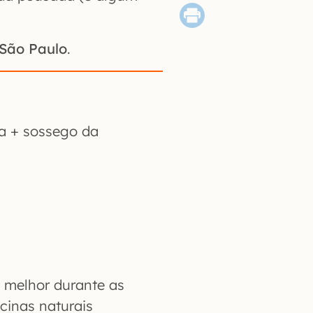
 São Paulo
.
a + sossego da
 melhor durante as
scinas naturais