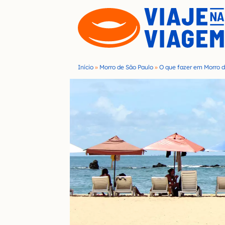
S
k
i
p
t
Início
»
Morro de São Paulo
»
O que fazer em Morro d
o
c
o
n
t
e
n
t