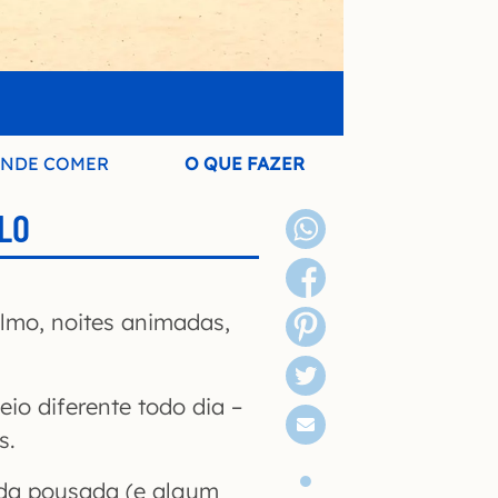
NDE COMER
O QUE FAZER
LO
lmo, noites animadas,
io diferente todo dia –
s.
 da pousada (e algum