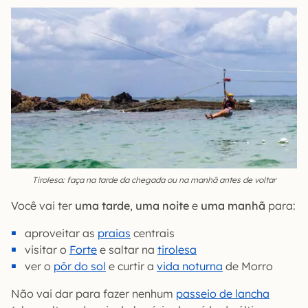
Tirolesa: faça na tarde da chegada ou na manhã antes de voltar
Você vai ter
uma tarde
,
uma noite
e
uma manhã
para:
aproveitar as
praias
centrais
visitar o
Forte
e saltar na
tirolesa
ver o
pôr do sol
e curtir a
vida noturna
de Morro
Não vai dar para fazer nenhum
passeio de lancha