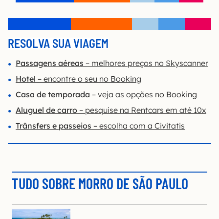
RESOLVA SUA VIAGEM
Passagens aéreas
– melhores preços no Skyscanner
Hotel
– encontre o seu no Booking
Casa de temporada
– veja as opções no Booking
Aluguel de carro
– pesquise na Rentcars em até 10x
Trânsfers e passeios
– escolha com a Civitatis
TUDO SOBRE MORRO DE SÃO PAULO