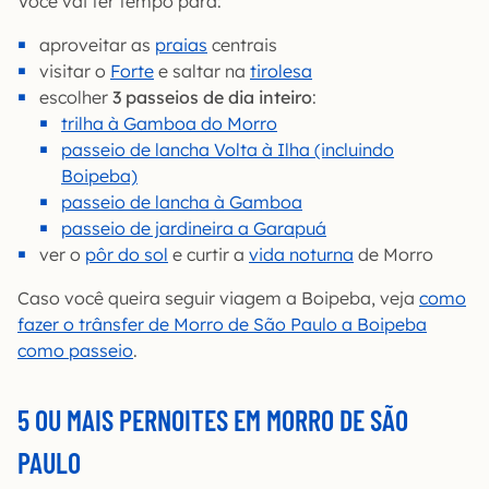
Você vai ter tempo para:
aproveitar as
praias
centrais
visitar o
Forte
e saltar na
tirolesa
escolher
3 passeios de dia inteiro
:
trilha à Gamboa do Morro
passeio de lancha Volta à Ilha (incluindo
Boipeba)
passeio de lancha à Gamboa
passeio de jardineira a Garapuá
ver o
pôr do sol
e curtir a
vida noturna
de Morro
Caso você queira seguir viagem a Boipeba, veja
como
fazer o trânsfer de Morro de São Paulo a Boipeba
como passeio
.
5 OU MAIS PERNOITES EM MORRO DE SÃO
PAULO