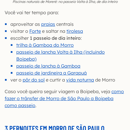
Piscinas naturais de Moreré: no passeio Volta à Ilha, de dia inteiro
Você vai ter tempo para:
aproveitar as
praias
centrais
visitar o
Forte
e saltar na
tirolesa
escolher
1 passeio de dia inteiro
:
trilha à Gamboa do Morro
passeio de lancha Volta à Ilha (incluindo
Boipeba)
passeio de lancha à Gamboa
passeio de jardineira a Garapuá
ver o
pôr do sol
e curtir a
vida noturna
de Morro
Caso você queira seguir viagem a Boipeba, veja
como
fazer o trânsfer de Morro de São Paulo a Boipeba
como passeio
.
3 PERNOITES EM MORRO DE SÃO PAULO