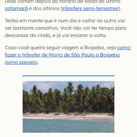
(elas voltam depois do horário de saída do último
catamarã
e dos últimos
trânsfers semi-terrestres
).
Tenha em mente que ir num dia e voltar no outro vai
ser bastante cansativo. Você não vai ter tempo para
descansar da vinda, e já vai encarar a volta.
Caso você queira seguir viagem a Boipeba, veja
como
fazer o trânsfer de Morro de São Paulo a Boipeba
como passeio
.