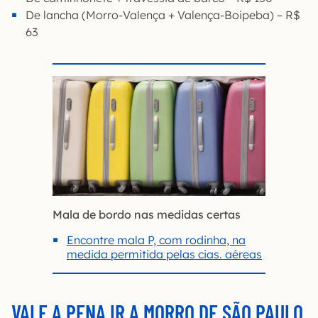
De lancha (Morro-Valença + Valença-Boipeba) – R$
63
Mala de bordo nas medidas certas
Encontre mala P, com rodinha, na
medida permitida pelas cias. aéreas
VALE A PENA IR A MORRO DE SÃO PAULO