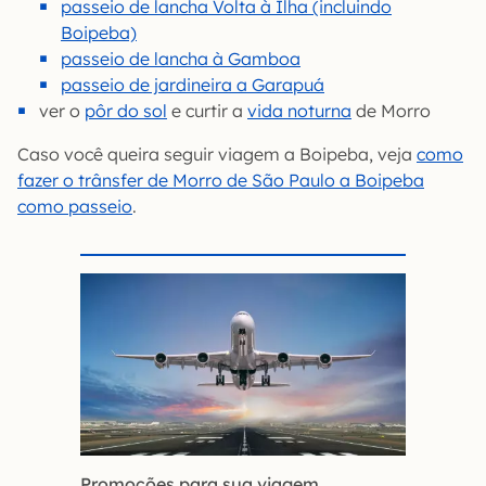
passeio de lancha Volta à Ilha (incluindo
Boipeba)
passeio de lancha à Gamboa
passeio de jardineira a Garapuá
ver o
pôr do sol
e curtir a
vida noturna
de Morro
Caso você queira seguir viagem a Boipeba, veja
como
fazer o trânsfer de Morro de São Paulo a Boipeba
como passeio
.
Promoções para sua viagem