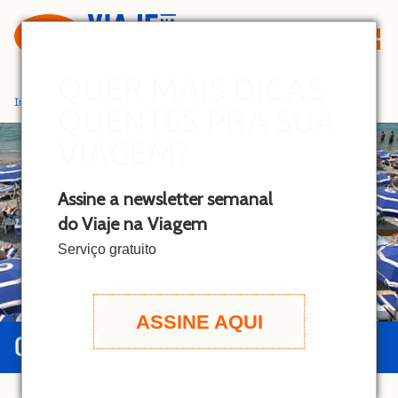
S
k
i
p
QUER MAIS DICAS
t
Início
»
Nice
QUENTES PRA SUA
o
c
VIAGEM?
o
n
Assine a newsletter semanal
t
do Viaje na Viagem
e
n
Serviço gratuito
t
ASSINE AQUI
GUIA DE NICE