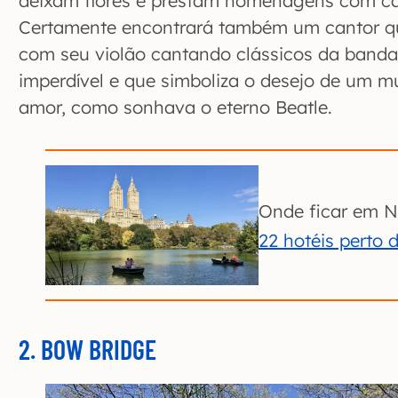
deixam flores e prestam homenagens com car
Certamente encontrará também um cantor qu
com seu violão cantando clássicos da band
imperdível e que simboliza o desejo de um m
amor, como sonhava o eterno Beatle.
Onde ficar em N
22 hotéis perto 
2. BOW BRIDGE