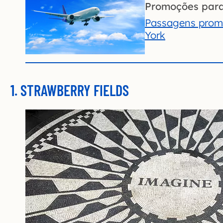
Promoções par
Passagens prom
York
1. STRAWBERRY FIELDS