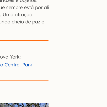
tazes e objetos.
e sempre está por ali
a. Uma atração
undo cheio de paz e
ova York:
do Central Park