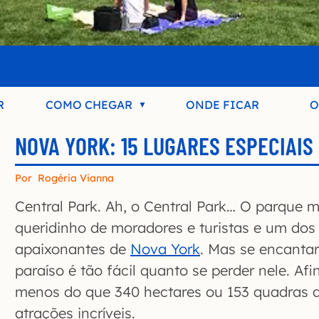
R
COMO CHEGAR
ONDE FICAR
O
NOVA YORK: 15 LUGARES ESPECIAIS
Por
Rogéria Vianna
Central Park. Ah, o Central Park… O parque
queridinho de moradores e turistas e um dos
apaixonantes de
Nova York
. Mas se encanta
paraíso é tão fácil quanto se perder nele. Af
menos do que 340 hectares ou 153 quadras d
atrações incríveis.