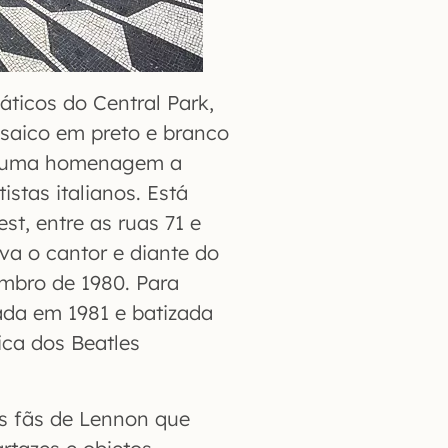
ticos do Central Park,
osaico em preto e branco
 é uma homenagem a
stas italianos. Está
st, entre as ruas 71 e
va o cantor e diante do
embro de 1980. Para
ada em 1981 e batizada
ica dos Beatles
os fãs de Lennon que