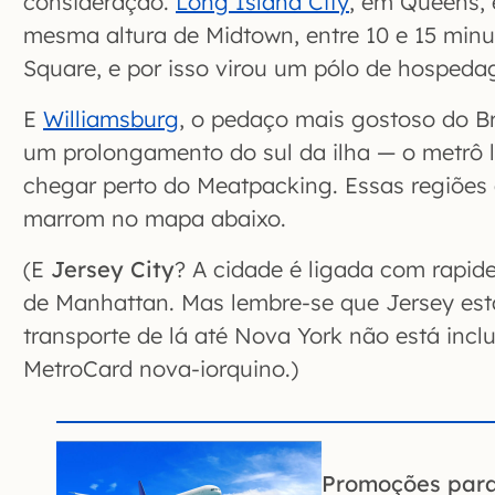
consideração.
Long Island City
, em Queens, 
mesma altura de Midtown, entre 10 e 15 min
Square, e por isso virou um pólo de hosped
E
Williamsburg
, o pedaço mais gostoso do B
um prolongamento do sul da ilha — o metrô 
chegar perto do Meatpacking. Essas regiõe
marrom no mapa abaixo.
(E
Jersey City
? A cidade é ligada com rapid
de Manhattan. Mas lembre-se que Jersey est
transporte de lá até Nova York não está incl
MetroCard nova-iorquino.)
Promoções par