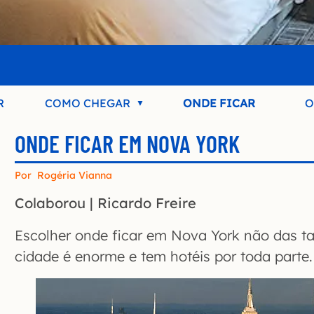
R
COMO CHEGAR
ONDE FICAR
O
ONDE FICAR EM NOVA YORK
Por
Rogéria Vianna
Colaborou | Ricardo Freire
Escolher onde ficar em Nova York não das ta
cidade é enorme e tem hotéis por toda parte