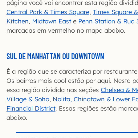
página você vai encontrar esta região divid
Central Park & Times Square
,
Times Square &
Kitchen
,
Midtown East
e
Penn Station & Rua 
marcadas em vermelho no mapa abaixo.
SUL DE MANHATTAN
OU DOWNTOWN
É a região que se caracteriza por restaurante
Os bairros mais cool estão por aqui. Nesta p
essa região dividida nas seções
Chelsea & Me
Village & Soho
,
Nolita, Chinatown & Lower Ea
Financial District
. Essas regiões estão marc
abaixo.