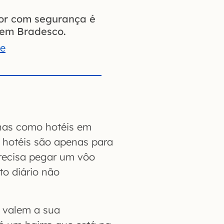
ior com segurança é
gem Bradesco.
te
lhas como hotéis em
s hotéis são apenas para
recisa pegar um vôo
o diário não
, valem a sua