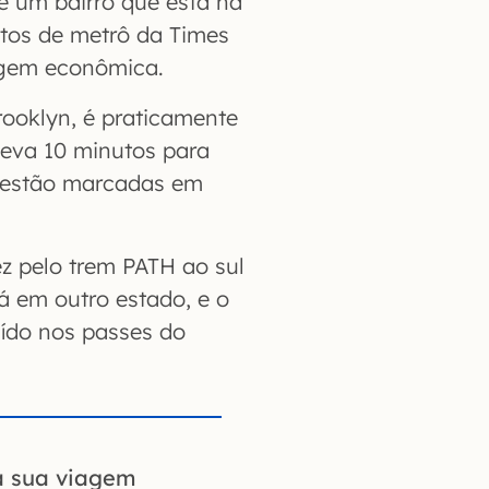
é um bairro que está na
utos de metrô da Times
agem econômica.
rooklyn, é praticamente
leva 10 minutos para
s estão marcadas em
ez pelo trem PATH ao sul
á em outro estado, e o
uído nos passes do
a sua viagem