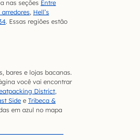
ida nas seções
Entre
 arredores
,
Hell’s
34
. Essas regiões estão
s, bares e lojas bacanas.
ágina você vai encontrar
atpacking District
,
st Side
e
Tribeca &
adas em azul no mapa