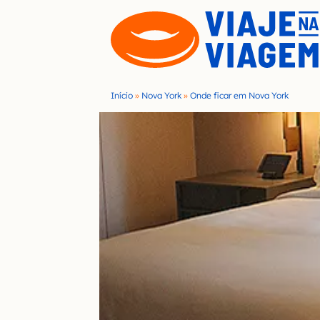
S
k
i
p
t
Início
»
Nova York
»
Onde ficar em Nova York
o
c
o
n
t
e
n
t