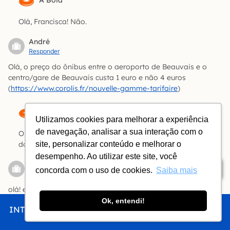
A Bóia
Olá, Francisca! Nâo.
André
Responder
Olá, o preço do ônibus entre o aeroporto de Beauvais e o
centro/gare de Beauvais custa 1 euro e não 4 euros
(
https://www.corolis.fr/nouvelle-gamme-tarifaire
)
A Bóia
Utilizamos cookies para melhorar a experiência
de navegação, analisar a sua interação com o
Olá, André! É uma promoção. Melhor ter a supresa positiva
site, personalizar conteúdo e melhorar o
do que a negativa.
desempenho. Ao utilizar este site, você
Yasmim
Índice
concorda com o uso de cookies.
Saiba mais
Responder
olá! essa informação à seguir: “Na linha A01 St-Denis
Université-Beauvais (em qualquer sentido), a passagem não
Ok, entendi!
INTRO
CHEGAR
FICAR
COMER
FAZER
tem horário marcado. Vale por 12 meses a partir da data de
compra.” ainda é válida? mesmo que na hora da compra