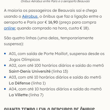
Ônibus Aérobus entre Paris e o aeroporto Beauvais
A maioria os passageiros de Beauvais sai e chega
usando o
Aérobus
, o ônibus que faz a ligação entre o
aeroporto e Paris por €
16,90
(preço para compra
online
; quando comprado na hora, custa € 18).
São quatro linhas (uma delas, temporariamente
suspensa):
A01, com saída de Porte Maillot, suspensa desde os
Jogos Olímpicos
A02, com até 100 horários diários e saída do metrô
Saint-Denis Université
(linha 13)
A03, com até 10 horários diários e saída do metrô
La Défense
(linha 1)
A04, com até 10 horários diários e saída do metrô
La Villette
(linha 7)
QUANTO TEMPO LEVA O PERCURSO DE ÔNIBUS