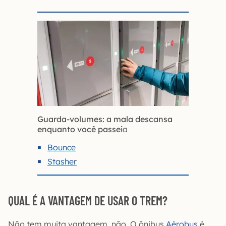
Guarda-volumes: a mala descansa
enquanto você passei
a
Bounce
Stasher
QUAL É A VANTAGEM DE USAR O TREM?
Não tem muita vantagem, não. O ônibus
Aérobus
é