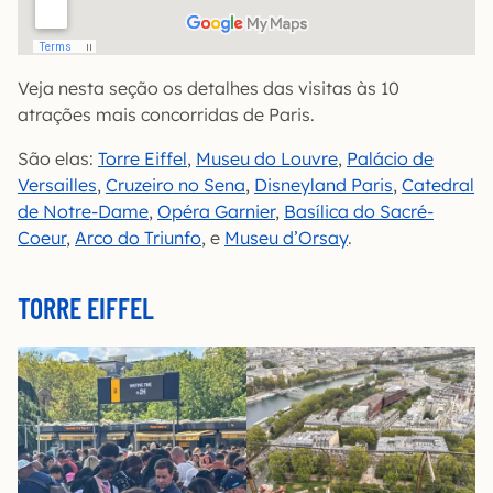
Veja nesta seção os detalhes das visitas às 10
atrações mais concorridas de Paris.
São elas:
Torre Eiffel
,
Museu do Louvre
,
Palácio de
Versailles
,
Cruzeiro no Sena
,
Disneyland Paris
,
Catedral
de Notre-Dame
,
Opéra Garnier
,
Basílica do Sacré-
Coeur
,
Arco do Triunfo
, e
Museu d’Orsay
.
TORRE EIFFEL