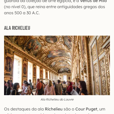
guardiã da coleção de arte egípcia, e a
Vênus de Milo
(no nível 0), que reina entre antiguidades gregas dos
anos 500 a 30 A.C.
ALA RICHELIEU
Ala Richelieu do Louvre
Os destaques da ala
Richelieu
são o
Cour Puget
, um