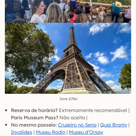
Torre Eiffel
Reserva de horário?
Extremamente recomendável |
Paris Museum Pass?
Não aceita |
No mesmo passeio:
Cruzeiro no Sena
|
Quai Branly
|
Invalides
|
Museu Rodin
|
Museu d’Orsay