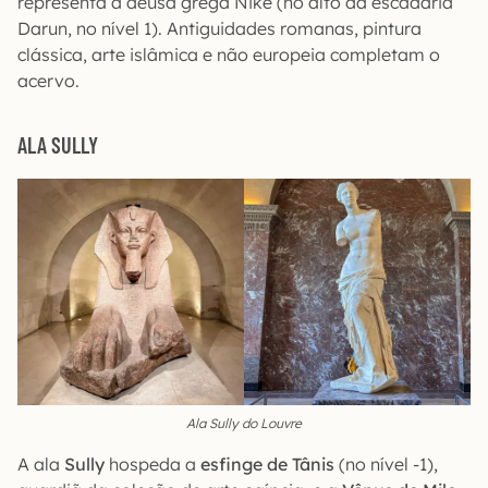
representa a deusa grega Nike (no alto da escadaria
Darun, no nível 1). Antiguidades romanas, pintura
clássica, arte islâmica e não europeia completam o
acervo.
ALA SULLY
Ala Sully do Louvre
A ala
Sully
hospeda a
esfinge de Tânis
(no nível -1),