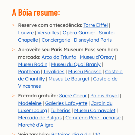
A Bóia resume:
Reserve com antecedência:
Torre Eiffel
|
Louvre
|
Versailles
|
Opéra Garnier
|
Sainte-
Chapelle
|
Conciergerie
|
Disneyland Paris
Aproveite seu Paris Museum Pass sem hora
marcada:
Arco do Triunfo
|
Museu d’Orsay
|
Museu Rodin
|
Museu du Quai Branly
|
Panthéon
|
Invalides
|
Museu Picasso
|
Castelo
de Chantilly
|
Museu Le Bourget
|
Castelo de
Vincennes
Entrada gratuita:
Sacré Coeur
|
Palais Royal
|
Madeleine
|
Galeries Lafayette
|
Jardin du
Luxembourg
|
Tulherias
|
Museu Carnavalet
|
Mercado de Pulgas
|
Cemitério Père Lachaise
|
Marché d’Aligre
Veja também:
Roteiros dia a dia
|
10