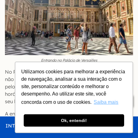
Entrando no Palácio de Versailles
No Palácio de Versailles o ingresso com hora marcada
Utilizamos cookies para melhorar a experiência
não dispensa você da fila: todo mundo tem que passar
de navegação, analisar a sua interação com o
pelo detector de metais. Chegue meia hora antes do
site, personalizar conteúdo e melhorar o
horário marcado no seu ingresso e procure a fila do
desempenho. Ao utilizar este site, você
Índice
seu horário.
concorda com o uso de cookies.
Saiba mais
A entrada é pelo Pavilhão Dufour, à esquerda do
portão principal. A partir dali todos os visitantes
Ok, entendi!
INTRO
CHEGAR
FICAR
COMER
FAZER
seguem na mesma direção.