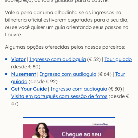
sobrepreço) ou tours guiados para o Louvre.
Vale a pena dar uma olhadinha se os ingressos na
bilheteria oficial estiverem esgotados para o seu dia,
ou se você quiser um guia orientando seus passos no
Louvre.
Algumas opções oferecidas pelos nossos parceiros:
Viator
|
Ingresso com audioguia
(€ 52) |
Tour guiado
(desde € 80)
Musement
|
Ingresso com audioguia
(€ 64) |
Tour
guiado
(desde € 92)
Get Your Guide
|
Ingresso com audioguia
(€ 30) |
Visita em português com sessão de fotos
(desde €
47)