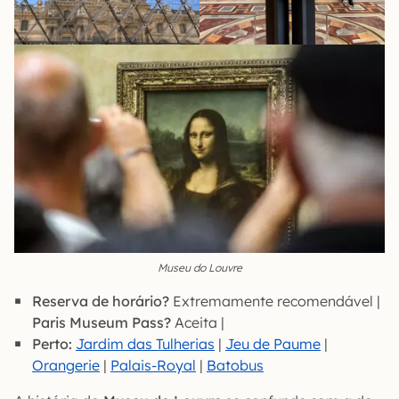
Museu do Louvre
Reserva de horário?
Extremamente recomendável |
Paris Museum Pass?
Aceita |
Perto:
Jardim das Tulherias
|
Jeu de Paume
|
Orangerie
|
Palais-Royal
|
Batobus