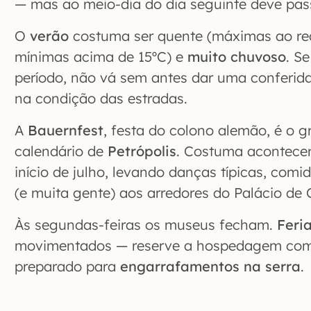
— mas ao meio-dia do dia seguinte deve pas
O
verão
costuma ser quente (máximas ao re
mínimas acima de 15ºC) e
muito chuvoso
. S
período, não vá sem antes dar uma conferid
na condição das estradas.
A
Bauernfest
, festa do colono alemão, é o 
calendário de
Petrópolis
. Costuma acontecer 
início de julho, levando danças típicas, comi
(e muita gente) aos arredores do Palácio de C
Às segundas-feiras os museus fecham.
Feri
movimentados — reserve a hospedagem com 
preparado para
engarrafamentos na serra
.