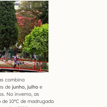
mas combina
es de
junho
,
julho
e
s. No inverno, as
o de 10ºC de madrugada