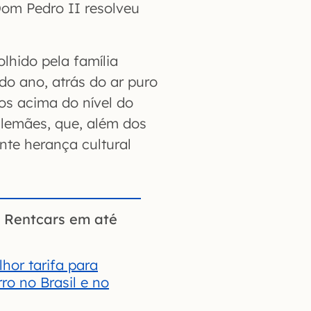
om Pedro II resolveu
olhido pela família
do ano, atrás do ar puro
os acima do nível do
alemães, que, além dos
te herança cultural
a Rentcars em até
hor tarifa para
ro no Brasil e no