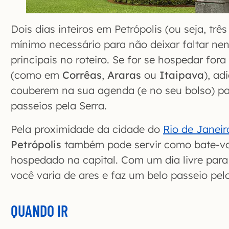
Dois dias inteiros em Petrópolis (ou seja, trê
mínimo necessário para não deixar faltar n
principais no roteiro. Se for se hospedar for
(como em
Corrêas
,
Araras
ou
Itaipava
), ad
couberem na sua agenda (e no seu bolso) para
passeios pela Serra.
Pela proximidade da cidade do
Rio de Janeir
Petrópolis
também pode servir como bate-vo
hospedado na capital. Com um dia livre para 
você varia de ares e faz um belo passeio pelo
QUANDO IR