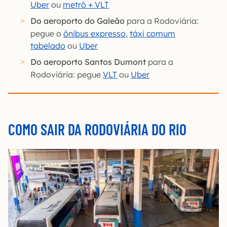
Uber
ou
metrô + VLT
Do aeroporto do Galeão
para a Rodoviária:
pegue o
ônibus expresso
,
táxi comum
tabelado
ou
Uber
Do aeroporto Santos Dumont
para a
Rodoviária: pegue
VLT
ou
Uber
COMO SAIR DA RODOVIÁRIA DO RIO