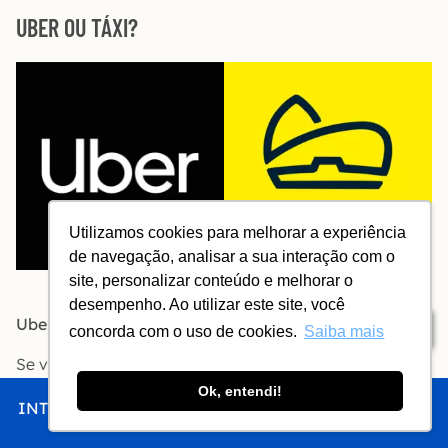
UBER OU TÁXI?
Utilizamos cookies para melhorar a experiência
de navegação, analisar a sua interação com o
site, personalizar conteúdo e melhorar o
Aplicativos: Uber x Taxi.Rio
desempenho. Ao utilizar este site, você
Uber
normalmente é mais em conta do que táxi.
Índice
concorda com o uso de cookies.
Saiba mais
Se você prefere
táxi
, use o aplicativo Taxi.Rio para
conseguir corridas com desconto de até 40%.
Ok, entendi!
INTRO
CHEGAR
FICAR
COMER
FAZER
Leia mais sobre
Uber
e sobre
táxis
no Rio de Janeiro.