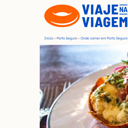
S
k
i
p
t
Início
»
Porto Seguro
»
Onde comer em Porto Seguro
o
c
o
n
t
e
n
t