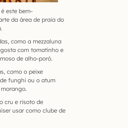
 é este bem-
rte da área de praia do
.
adas, como a mezzaluna
 lagosta com tomatinho e
emoso de alho-poró.
s, como o peixe
 de funghi ou o atum
e morango.
 cru e risoto de
iser usar como clube de