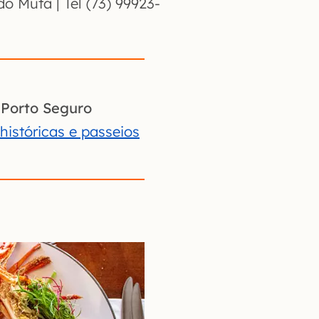
do Mutá | Tel (73) 99923-
 Porto Seguro
 históricas e passeios