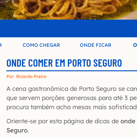
R
COMO CHEGAR
ONDE FICAR
O
ONDE COMER EM PORTO SEGURO
Por
Ricardo Freire
A cena gastronômica de Porto Seguro se cara
que servem porções generosas para até 3 p
procura também acha mesas mais sofisticad
Oriente-se por esta página de dicas de
onde
Seguro
.