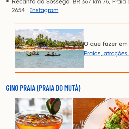
Recanto do Sossego
| BR 367 km 76, Praia 
2654 |
Instagra
m
O que fazer em
Praias, atrações
GINO PRAIA (PRAIA DO MUTÁ)