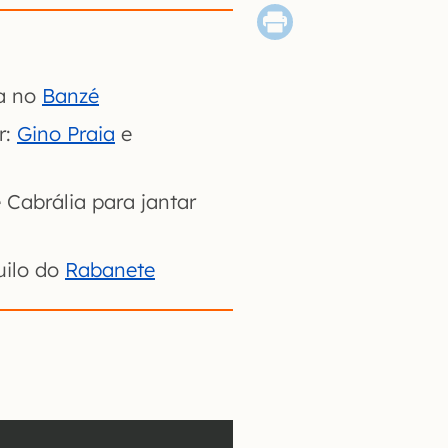
va no
Banzé
r:
Gino Praia
e
Cabrália para jantar
uilo do
Rabanete