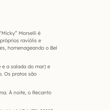
“Micky” Morselli é
róprios raviólis e
lores, homenageando o Bel
 e a salada do mar) e
. Os pratos são
ima. À noite, o Recanto