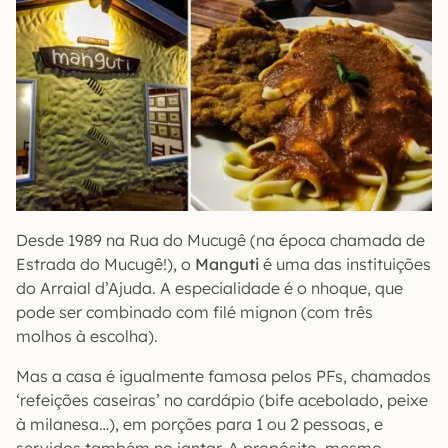
Desde 1989 na Rua do Mucugê (na época chamada de
Estrada do Mucugê!), o
Manguti
é uma das instituições
do Arraial d’Ajuda. A especialidade é o nhoque, que
pode ser combinado com filé mignon (com três
molhos à escolha).
Mas a casa é igualmente famosa pelos PFs, chamados
‘refeições caseiras’ no cardápio (bife acebolado, peixe
à milanesa…), em porções para 1 ou 2 pessoas, e
servidos também no jantar. A propósito, mesmo