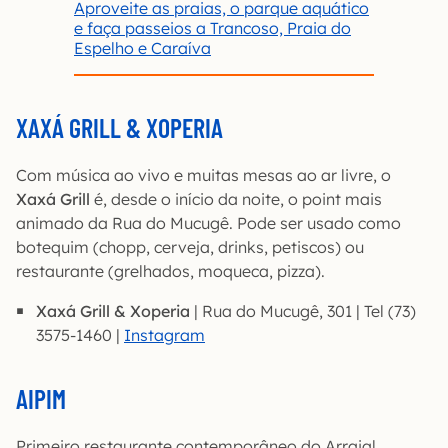
Aproveite as praias, o parque aquático
e faça passeios a Trancoso, Praia do
Espelho e Caraíva
XAXÁ GRILL & XOPERIA
Com música ao vivo e muitas mesas ao ar livre, o
Xaxá Grill
é, desde o início da noite, o point mais
animado da Rua do Mucugê. Pode ser usado como
botequim (chopp, cerveja, drinks, petiscos) ou
restaurante (grelhados, moqueca, pizza).
Xaxá Grill & Xoperia
| Rua do Mucugê, 301 | Tel (73)
3575-1460 |
Instagra
m
AIPIM
Primeiro restaurante contemporâneo do Arraial