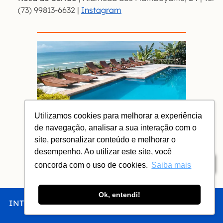
(73) 99813-6632 |
Instagra
m
Utilizamos cookies para melhorar a experiência
de navegação, analisar a sua interação com o
Onde ficar em Arraial d’Ajuda
site, personalizar conteúdo e melhorar o
Hotéis e pousadas de charme, pé na
desempenho. Ao utilizar este site, você
areia, no Centro e melhores custo x
benefício
Índice
concorda com o uso de cookies.
Saiba mais
Ok, entendi!
RESTAURANTES NO CAMINHO DA BALSA
INTRO
CHEGAR
FICAR
COMER
FAZER