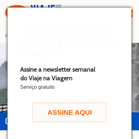
S
k
i
p
QUER MAIS DICAS
t
Início
»
Puerto Iguazú
QUENTES PRA SUA
o
c
VIAGEM?
o
n
Assine a newsletter semanal
t
do Viaje na Viagem
e
n
Serviço gratuito
t
ASSINE AQUI
GUIA DE PUERTO IGUAZÚ