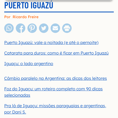
PUERTO IGUAZÚ
Por
Ricardo Freire
Puerto Iguazú: vale a noitada (e até o pernoite)
Catarata para duros: como é ficar em Puerto Iguazú
Iguaçu: o lado argentino
Câmbio paralelo na Argentina: as dicas dos leitores
Foz do Iguaçu: um roteiro completo com 90 dicas
selecionadas
Pra lá de Iguaçu: missões paraguaias e argentinas,
por Dani S.