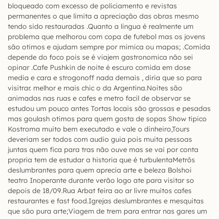
bloqueado com excesso de policiamento e revistas
permanentes o que limita a apreciação das obras mesmo
tendo sido restauradas .Quanto a lingua é realmente um
problema que melhorou com copa de futebol mas os jovens
são otimos e ajudam sempre por mimica ou mapas; .Comida
depende do foco pois se é viajem gastronomica não sei
opinar .Cafe Pushkin de noite é escuro comida em dose
media e cara e strogonoff nada demais , diria que so para
visitrar. melhor e mais chic o da Argentina.Noites são
animadas nas ruas e cafes e metro facil de observar se
estudou um pouco antes Tortas locais são grossas e pesadas
mas goulash otimos para quem gosta de sopas Show tipico
Kostroma muito bem executado e vale o dinheiro,Tours
deveriam ser todos com audio guia pois muita pessoas
juntas quem fica para tras não ouve mas se vai por conta
propria tem de estudar a historia que é turbulentaMetrôs
deslumbrantes para quem aprecia arte e beleza Bolshoi
teatro Inoperante durante verão logo ate para visitar so
depois de 18/09.Rua Arbat feira ao ar livre muitos cafes
restaurantes e fast food.Igrejas deslumbrantes e mesquitas
que são pura arte;Viagem de trem para entrar nas gares um