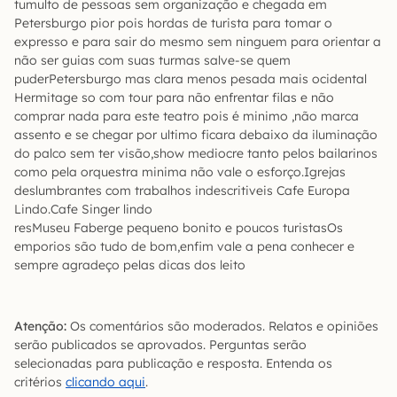
tumulto de pessoas sem organização e chegada em
Petersburgo pior pois hordas de turista para tomar o
expresso e para sair do mesmo sem ninguem para orientar a
não ser guias com suas turmas salve-se quem
puderPetersburgo mas clara menos pesada mais ocidental
Hermitage so com tour para não enfrentar filas e não
comprar nada para este teatro pois é minimo ,não marca
assento e se chegar por ultimo ficara debaixo da iluminação
do palco sem ter visão,show mediocre tanto pelos bailarinos
como pela orquestra minima não vale o esforço.Igrejas
deslumbrantes com trabalhos indescritiveis Cafe Europa
Lindo.Cafe Singer lindo
resMuseu Faberge pequeno bonito e poucos turistasOs
emporios são tudo de bom,enfim vale a pena conhecer e
sempre agradeço pelas dicas dos leito
Atenção:
Os comentários são moderados. Relatos e opiniões
serão publicados se aprovados. Perguntas serão
selecionadas para publicação e resposta. Entenda os
critérios
clicando aqui
.