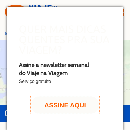
S
k
i
p
QUER MAIS DICAS
t
Início
»
Rússia
QUENTES PRA SUA
o
c
VIAGEM?
o
n
Assine a newsletter semanal
t
do Viaje na Viagem
e
n
Serviço gratuito
t
ASSINE AQUI
GUIA DA RÚSSIA