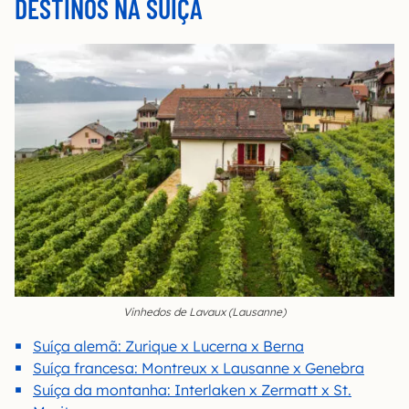
DESTINOS NA SUÍÇA
Vinhedos de Lavaux (Lausanne)
Suíça alemã: Zurique x Lucerna x Berna
Suíça francesa: Montreux x Lausanne x Genebra
Suíça da montanha: Interlaken x Zermatt x St.