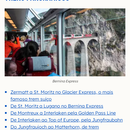
Bernina Express
Zermatt a St. Moritz no Glacier Express, o mais
famoso trem suiço
De St. Moritz a Lugano no Bernina Express
De Montreux a Interlaken pela Golden Pass Line
De Interlaken ao Top of Europe, pela Jungfraubahn
Do Jungfraujoch ao Matterhorn, de trem