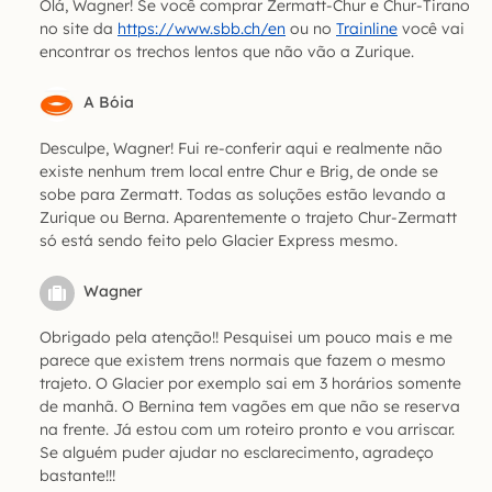
Olá, Wagner! Se você comprar Zermatt-Chur e Chur-Tirano
no site da
https://www.sbb.ch/en
ou no
Trainline
você vai
encontrar os trechos lentos que não vão a Zurique.
A Bóia
Desculpe, Wagner! Fui re-conferir aqui e realmente não
existe nenhum trem local entre Chur e Brig, de onde se
sobe para Zermatt. Todas as soluções estão levando a
Zurique ou Berna. Aparentemente o trajeto Chur-Zermatt
só está sendo feito pelo Glacier Express mesmo.
Wagner
Obrigado pela atenção!! Pesquisei um pouco mais e me
parece que existem trens normais que fazem o mesmo
trajeto. O Glacier por exemplo sai em 3 horários somente
de manhã. O Bernina tem vagões em que não se reserva
na frente. Já estou com um roteiro pronto e vou arriscar.
Se alguém puder ajudar no esclarecimento, agradeço
bastante!!!