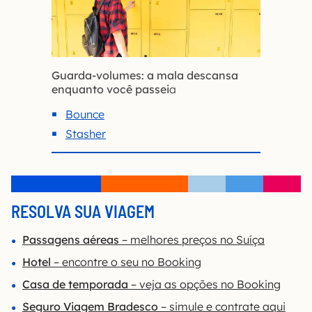
Guarda-volumes: a mala descansa
enquanto você passei
a
Bounce
Stasher
RESOLVA SUA VIAGEM
Passagens aéreas
– melhores preços no Suíça
Hotel
– encontre o seu no Booking
Casa de temporada
– veja as opções no Booking
Seguro Viagem Bradesco
– simule e contrate aqui