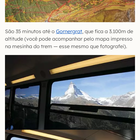
São 35 minutos até o
Gornergrat
, que fica a 3.100m de
altitude (você pode acompanhar pelo mapa impresso
na mesinha do trem — esse mesmo que fotografei).