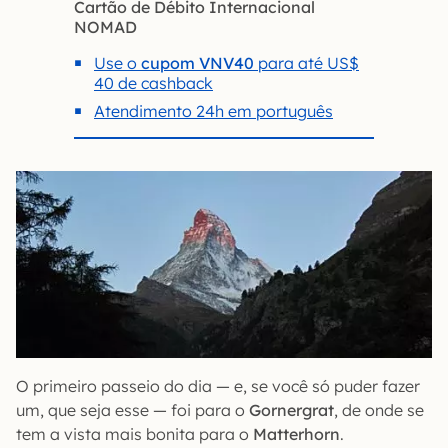
Cartão de Débito Internacional
NOMAD
Use o
cupom VNV40
para até US$
40 de cashback
Atendimento 24h em português
O primeiro passeio do dia — e, se você só puder fazer
um, que seja esse — foi para o
Gornergrat
, de onde se
tem a vista mais bonita para o
Matterhorn
.