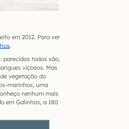
eito em 2012. Para ver
nhos
.
: parecidos todos são,
mangues viçosos. Mas
o de vegetação do
los-marinhos, uma
o conheço nenhum mais
do em Galinhos, a 180