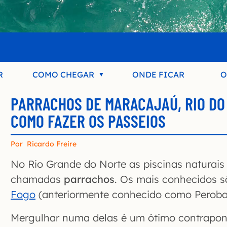
R
COMO CHEGAR
ONDE FICAR
O
PARRACHOS DE MARACAJAÚ, RIO DO 
COMO FAZER OS PASSEIOS
Por
Ricardo Freire
No Rio Grande do Norte as piscinas naturais
chamadas
parrachos
. Os mais conhecidos 
Fogo
(anteriormente conhecido como Peroba
Mergulhar numa delas é um ótimo contrapont