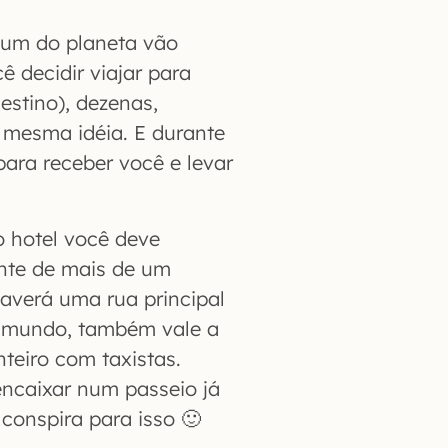
hum do planeta vão
ê decidir viajar para
stino), dezenas,
a mesma idéia. E durante
para receber você e levar
o hotel você deve
ente de mais de um
haverá uma rua principal
o mundo, também vale a
teiro com taxistas.
 encaixar num passeio já
conspira para isso 🙂