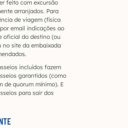
ser feito com excursão
ente arranjados. Para
ência de viagem (física
 por email indicações ao
 oficial do destino (ou
u no site da embaixada
omendados.
sseios incluídos fazem
asseios garantidos (como
am de quorum mínimo). E
seios para sair dos
ENTE