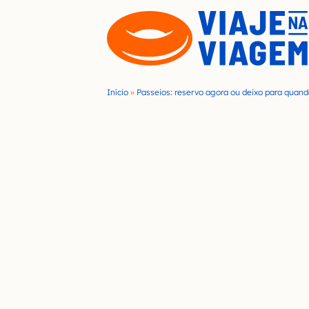
S
k
i
p
t
Início
»
Passeios: reservo agora ou deixo para quan
o
c
o
n
t
e
n
t