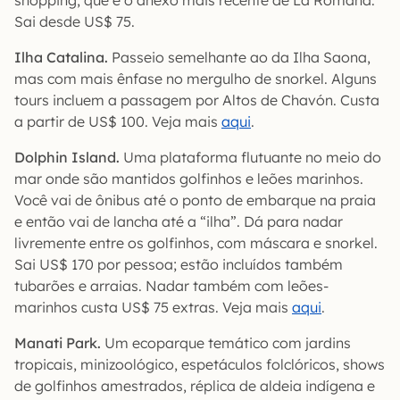
shopping, que é o anexo mais recente de La Romana.
Sai desde US$ 75.
Ilha Catalina.
Passeio semelhante ao da Ilha Saona,
mas com mais ênfase no mergulho de snorkel. Alguns
tours incluem a passagem por Altos de Chavón. Custa
a partir de US$ 100. Veja mais
aqui
.
Dolphin Island.
Uma plataforma flutuante no meio do
mar onde são mantidos golfinhos e leões marinhos.
Você vai de ônibus até o ponto de embarque na praia
e então vai de lancha até a “ilha”. Dá para nadar
livremente entre os golfinhos, com máscara e snorkel.
Sai US$ 170 por pessoa; estão incluídos também
tubarões e arraias. Nadar também com leões-
marinhos custa US$ 75 extras. Veja mais
aqui
.
Manati Park.
Um ecoparque temático com jardins
tropicais, minizoológico, espetáculos folclóricos, shows
de golfinhos amestrados, réplica de aldeia indígena e