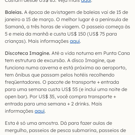
Custam desde US$ 85. Veja mais
aqui
.
Baleias.
A época de avistagem de baleias vai de 15 de
janeiro a 15 de março. O melhor lugar é a península de
Samaná, a três horas de viagem. O passeio começa às
5 e meia da manhã e custa US$ 150 (US$ 75 para
crianças). Mais informações
aqui
.
Discoteca Imagine.
Até a vida noturna em Punta Cana
tem estrutura de excursão. A disco Imagine, que
funciona numa caverna e está próxima ao aeroporto,
tem ônibus que passam pelos hotéis recolhendo
freqüentadores. O pacote de transporte + entrada
para uma semana custa US$ 55 (e inclui uma noite de
open bar). Por US$ 35, você compra transporte +
entrada para uma semana + 2 drinks. Mais
informações
aqui
.
Esta é só uma amostra. Dá para fazer aulas de
mergulho, passeios de pesca submarina, passeios de