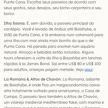
Punta Cana. Escolha seus passeios de acordo com
seus gostos, seus desejos, seu bicho-carpinteiro e seu
bolso.
Ilha Saona.
É, sem dúvida, o passeio principal do
cardápio. Você é levado de ônibus até Baiahybe, a
1h30 de Punta Cana, e lá embarca num catamarã para
uma ilha com mar ainda mais bonito do que o de
Punta Cana. Há parada para snorkel num aquário
natural. Almoço e bebidas estão incluídos. Alguns
tours oferecem a volta da ilha a Bayahibe em lanchas
rápidas à la James Bond. Sai entre US$ 80 e US$ 100
para adultos, crianças pagam metade. Veja
aqui
.
La Romana & Altos de Chavón.
La Romana, adiante
de Baiahybe, é onde fica um megacondomínio caixa-
alta totalmente voltado para americanos, o Casa de
Campo. O passeio leva também a Altos de Chavón,
um vilarejo medieval mediterrâneo fake, com marina e