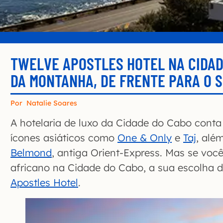
TWELVE APOSTLES HOTEL NA CIDAD
DA MONTANHA, DE FRENTE PARA O 
Por
Natalie Soares
A hotelaria de luxo da Cidade do Cabo cont
ícones asiáticos como
One & Only
e
Taj
, alé
Belmond
, antiga Orient-Express. Mas se voc
africano na Cidade do Cabo, a sua escolha 
Apostles Hotel
.