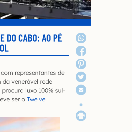
E DO CABO: AO PÉ
SOL
a com representantes de
m da venerável rede
ê procura luxo 100% sul-
deve ser o
Twelve