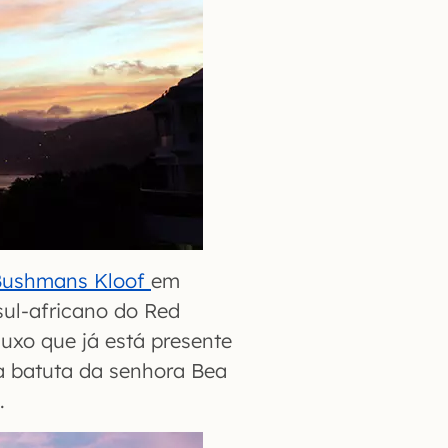
Bushmans Kloof
em
 sul-africano do Red
luxo que já está presente
 a batuta da senhora Bea
.