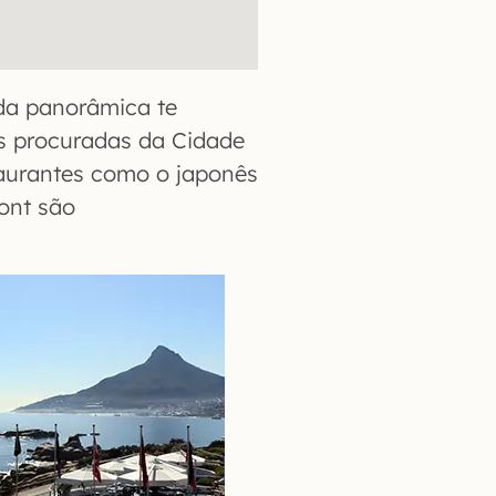
da panorâmica te
s procuradas da Cidade
taurantes como o japonês
ront são