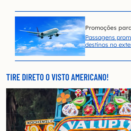
Promoções par
Passagens prom
destinos no exte
TIRE DIRETO O VISTO AMERICANO!