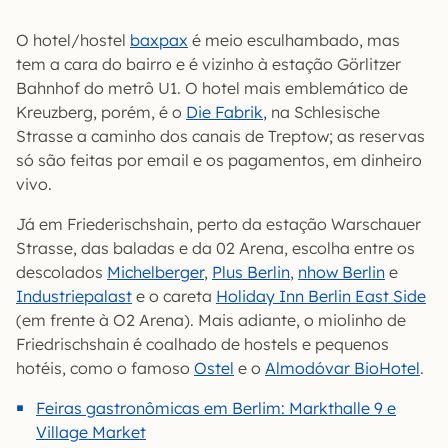
O hotel/hostel
baxpax
é meio esculhambado, mas
tem a cara do bairro e é vizinho à estação Görlitzer
Bahnhof do metrô U1. O hotel mais emblemático de
Kreuzberg, porém, é o
Die Fabrik
, na Schlesische
Strasse a caminho dos canais de Treptow; as reservas
só são feitas por email e os pagamentos, em dinheiro
vivo.
Já em Friederischshain, perto da estação Warschauer
Strasse, das baladas e da 02 Arena, escolha entre os
descolados
Michelberger
,
Plus Berlin
,
nhow Berlin
e
Industriepalast
e o careta
Holiday Inn Berlin East Side
(em frente à O2 Arena). Mais adiante, o miolinho de
Friedrischshain é coalhado de hostels e pequenos
hotéis, como o famoso
Ostel
e o
Almodóvar BioHotel
.
Feiras gastronômicas em Berlim: Markthalle 9 e
Village Market