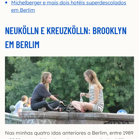
Michelberger e mais dois hotéis superdescolados
em Berlim
NEUKÖLLN E KREUZKÖLLN: BROOKLYN
EM BERLIM
Nas minhas quatro idas anteriores a Berlim, entre 1989