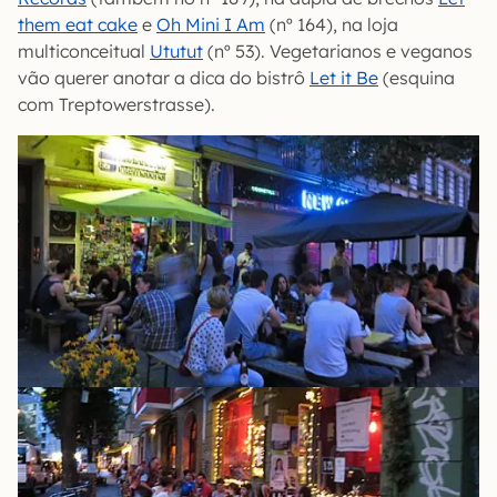
them eat cake
e
Oh Mini I Am
(nº 164), na loja
multiconceitual
Ututut
(nº 53). Vegetarianos e veganos
vão querer anotar a dica do bistrô
Let it Be
(esquina
com Treptowerstrasse).