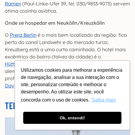
Ramen
(Paul-Linke-Ufer 39, tel. 030/9833-9073) servem
ótima cozinha asiática.
Onde se hospedar em Neukölln/Kreuzkölln
O
Prenz Berlin
é o mais bem localizado da região: fica
perto do canal Landwehr e do mercado turco;
Kreuzberg está a uma curta caminhada. O hotel mais
excêntrico do bairro (talvez da cidade) é o
Hüttenpalast
, onde os quartos são antigos trailers
Utilizamos cookies para melhorar a experiência
alemães-orientais. Mais embaixo, em Neukölln mais
de navegação, analisar a sua interação com o
profundo, considere o
Hotel am Hermannnplatz
e o
site, personalizar conteúdo e melhorar o
Days Inn Berlin City South
.
desempenho. Ao utilizar este site, você
concorda com o uso de cookies.
Saiba mais
TEMPELHOF
Ok, entendi!