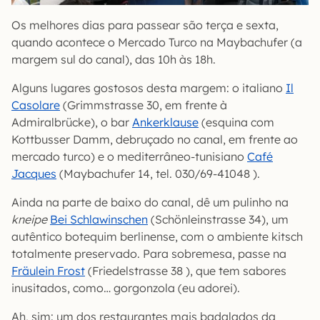
Os melhores dias para passear são terça e sexta,
quando acontece o Mercado Turco na Maybachufer (a
margem sul do canal), das 10h às 18h.
Alguns lugares gostosos desta margem: o italiano
Il
Casolare
(Grimmstrasse 30, em frente à
Admiralbrücke), o bar
Ankerklause
(esquina com
Kottbusser Damm, debruçado no canal, em frente ao
mercado turco) e o mediterrâneo-tunisiano
Café
Jacques
(Maybachufer 14, tel. 030/69-41048 ).
Ainda na parte de baixo do canal, dê um pulinho na
kneipe
Bei Schlawinschen
(Schönleinstrasse 34), um
autêntico botequim berlinense, com o ambiente kitsch
totalmente preservado. Para sobremesa, passe na
Fräulein Frost
(Friedelstrasse 38 ), que tem sabores
inusitados, como… gorgonzola (eu adorei).
Ah, sim: um dos restaurantes mais badalados da