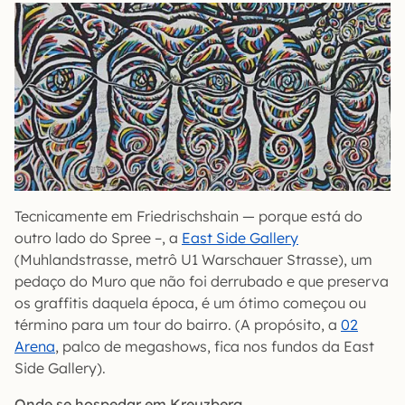
Tecnicamente em Friedrischshain — porque está do
outro lado do Spree –, a
East Side Gallery
(Muhlandstrasse, metrô U1 Warschauer Strasse), um
pedaço do Muro que não foi derrubado e que preserva
os graffitis daquela época, é um ótimo começou ou
término para um tour do bairro. (A propósito, a
02
Arena
, palco de megashows, fica nos fundos da East
Side Gallery).
Onde se hospedar em Kreuzberg