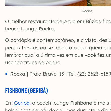
Rocka
O melhor restaurante de praia em
Búzios
fic
beach lounge
Rocka
.
O cardápio é contemporâneo, e a vista, desl
peixos frescos ou se renda à paella queimad
lembrar qual a última vez em que você fez u
usando trajes de banho.
Rocka
| Praia Brava, 13 | Tel. (22) 2623-6159
FISHBONE (GERIBÁ)
Em
Geribá
, o beach lounge
Fishbone
é mais 
baladinhas de pôr do sol, mas durante o d