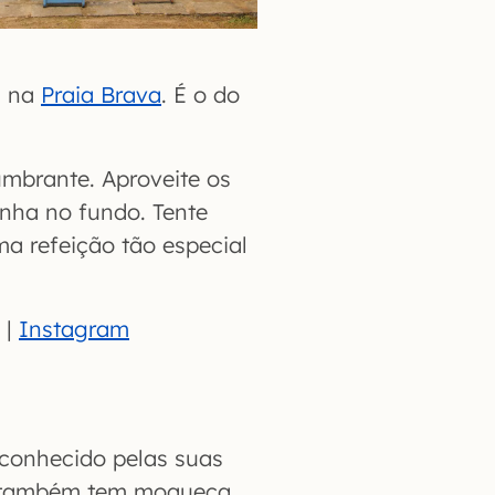
a na
Praia Brava
. É o do
umbrante. Aproveite os
inha no fundo. Tente
ma refeição tão especial
 |
Instagram
conhecido pelas suas
ia também tem moqueca,