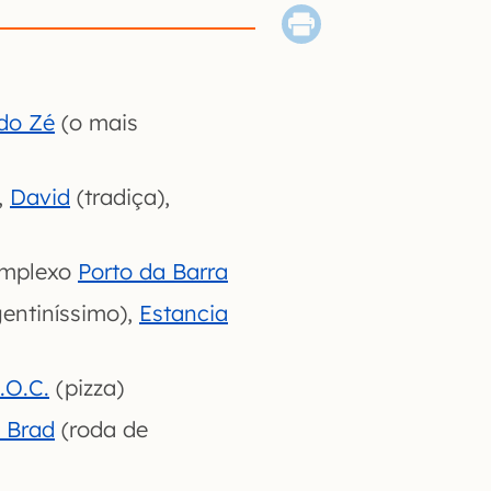
do Zé
(o mais
,
David
(tradiça),
mplexo
Porto da Barra
entiníssimo),
Estancia
.O.C.
(pizza)
. Brad
(roda de