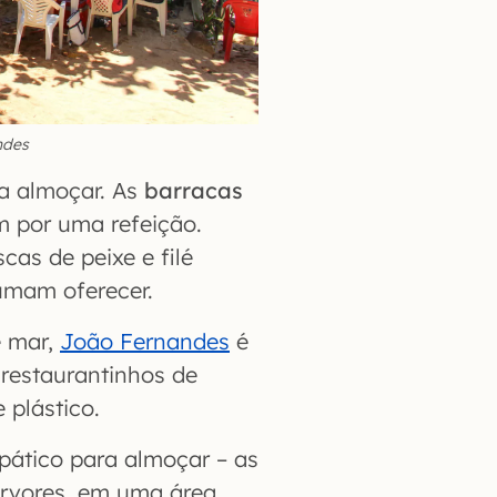
ndes
ra almoçar. As
barracas
m por uma refeição.
scas de peixe e filé
umam oferecer.
e mar,
João Fernandes
é
 restaurantinhos de
 plástico.
ático para almoçar – as
árvores, em uma área