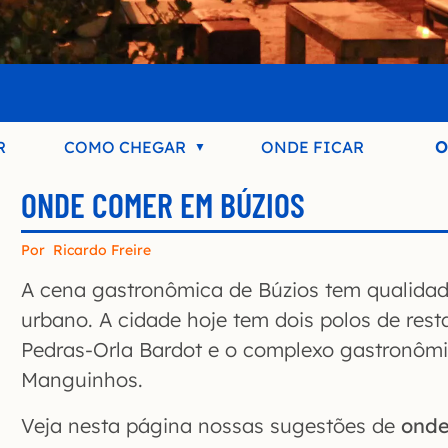
R
COMO CHEGAR
ONDE FICAR
O
ONDE COMER EM BÚZIOS
Por
Ricardo Freire
A cena gastronômica de Búzios tem qualidad
urbano. A cidade hoje tem dois polos de rest
Pedras-Orla Bardot e o complexo gastronôm
Manguinhos.
Veja nesta página nossas sugestões de
onde