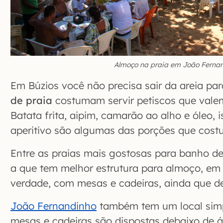
Almoço na praia em João Ferna
Em Búzios você não precisa sair da areia pa
de praia
costumam servir petiscos que vale
Batata frita, aipim, camarão ao alho e óleo, i
aperitivo são algumas das porções que cost
Entre as praias mais gostosas para banho d
a que tem
melhor estrutura para almoço, em
verdade, com mesas e cadeiras, ainda que de
João Fernandinho
também tem um local simp
mesas e cadeiras são dispostas debaixo de 