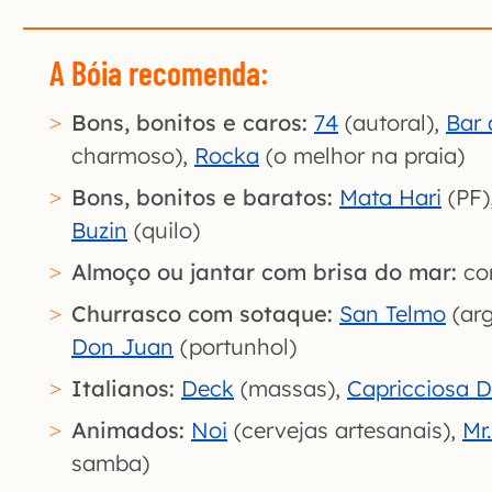
A Bóia recomenda:
Bons, bonitos e caros:
74
(autoral),
Bar 
charmoso),
Rocka
(o melhor na praia)
Bons, bonitos e baratos:
Mata Hari
(PF)
Buzin
(quilo)
Almoço ou jantar com brisa do mar:
co
Churrasco com sotaque:
San Telmo
(arg
Don Juan
(portunhol)
Italianos:
Deck
(massas),
Capricciosa D
Animados:
Noi
(cervejas artesanais),
Mr
samba)